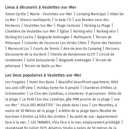
Lieux à découvrir à Veulettes-sur-Mer
Simon Cyrille
Mairie - Veulettes-sur-Mer
Camping Municipal
Hôtel De
La Mer
Séance multisports
le Kate l'O
aux Rendez-vous des
Pecheurs
Veulettes Sur Mer
Plage Centrale
Parking La Plage
Cimetière De Veulettes-sur-Mer
Église
Parking vélo
Parking vélo
Parking Du Casino
Baignade Aménagée
Multisports
Terrain de
Pétanque
Colonies de Vacances Les Vertes Côtes
Plaine des Falaises
Marescot Luc
Courts de Tennis
Aire de jeux du Camping
Parcours
Decouverte de la Durdent
Chemin de Randonnee Gr211
Circuit de
randonnée
Salle polyvalente
Baignade aménagée
Terrain de
pétanque
Terrain de Balle au Mur
Les lieux populaires à Veulettes-sur-Mer
Les Fregates
Hotel Des Bains
Beautiful beachfront apartment, 180d
sea and cliff view
Holiday home for 8 people
Chambres d'Hôtes Le
Grismoustier
Le Clos des Camélias, 4 chambres- 8 personnes- 300m de
la plage
Le Petit Clos Des Camélias, gîte PMR proche de la plage
vue
sur Mer " VILLA DES MOUETTES " les pieds dans l eau
Les Mouettes, à
moins de 50 Métres de la plage
A 600m de la plage 6pers Meublé de
tourisme 3 étoiles La Villa des Grottes
Au point de vue : Appartement
face à la mer.
LES TAMARIS, Villa face à la mer, emplacement privilégié
réaménagé fin Juillet 2025, Albatros Studio a moins de 50 mètres de la