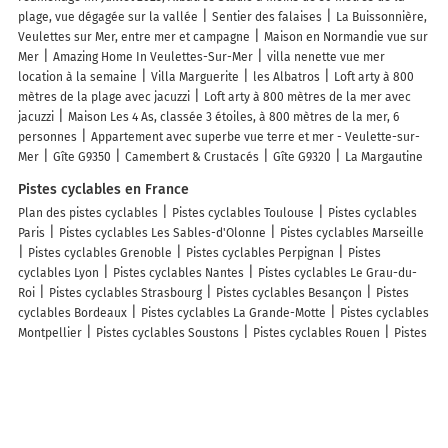
plage, vue dégagée sur la vallée
Sentier des falaises
La Buissonnière,
Veulettes sur Mer, entre mer et campagne
Maison en Normandie vue sur
Mer
Amazing Home In Veulettes-Sur-Mer
villa nenette vue mer
location à la semaine
Villa Marguerite
les Albatros
Loft arty à 800
mètres de la plage avec jacuzzi
Loft arty à 800 mètres de la mer avec
jacuzzi
Maison Les 4 As, classée 3 étoiles, à 800 mètres de la mer, 6
personnes
Appartement avec superbe vue terre et mer - Veulette-sur-
Mer
Gîte G9350
Camembert & Crustacés
Gîte G9320
La Margautine
Pistes cyclables en France
Plan des pistes cyclables
Pistes cyclables Toulouse
Pistes cyclables
Paris
Pistes cyclables Les Sables-d'Olonne
Pistes cyclables Marseille
Pistes cyclables Grenoble
Pistes cyclables Perpignan
Pistes
cyclables Lyon
Pistes cyclables Nantes
Pistes cyclables Le Grau-du-
Roi
Pistes cyclables Strasbourg
Pistes cyclables Besançon
Pistes
cyclables Bordeaux
Pistes cyclables La Grande-Motte
Pistes cyclables
Montpellier
Pistes cyclables Soustons
Pistes cyclables Rouen
Pistes
cyclables Andernos-les-Bains
Pistes cyclables Lille
Pistes cyclables
Lège-Cap-Ferret
Pistes cyclables Clermont-Ferrand
Info-trafic en France
Info trafic
Info trafic Paris
Info trafic Bordeaux
Info trafic Lyon
Info