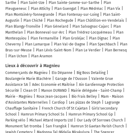
Sarthe
Plan Saint-Uze
Plan Sainte-Jamme-sur-Sarthe
Plan
Pleugueneuc
Plan Attichy
Plan Guengat
Plan Médréac
Plan Vix
Plan Montsinéry-Tonnegrande
Plan Fontenay-sur-Loing
Plan Saint-
Augustin
Plan Chiché
Plan Rochegude
Plan Châtillon-en-Vendelais
Plan Blangy-Tronville
Plan Génelard
Plan Salvagnac-Cajarc
Plan
Manthelan
Plan Bonneval-sur-Arc
Plan Trédrez-Locquémeau
Plan
Montesquiou
Plan Fermanville
Plan Groléjac
Plan Dignac
Plan
Cheverny
Plan Lamarque
Plan Val-de-Dagne
Plan Spechbach
Plan
Bras-sur-Meuse
Plan Lévis-Saint-Nom
Plan Le Verdier
Plan Bernesq
Plan Uchon
Plan Aramon
Lieux à découvrir à Magnieu
Commerçants de Magnieu
Elo Dépanne
Big Boss Detailing
Boulangerie Marie Blachère
Garage de l'Ousson
Valente Grue
Assistance SA
Adec Economie et Maitrise
Ain Gardiennage Protection
Sécurité
Clean 01
Manon DURAND
Mairie déléguée - Saint-Champ
Mairie - Magnieu
Roux Jean-Jacques
Bio Frais Belley
Mam - Maison
d'Assistantes Maternelles
Cardiop
Les pizzas de Steph
Lagrange
Chauffage Sanitaire
French Church Of St Cajetan
Girls'secondary
School
Hamrun Primary School Ss
Hamrun Primary School Gp
Parking vélo
Michael Attard Imports Ltd
Our Lady Of Sorrows Church
Monument Tat-tromba
San Frangisk
Hamrun St Gaetan Parish Church
Jewish Cemetery
Madonna Tal-Midalja Mirakuluza
The Spencer