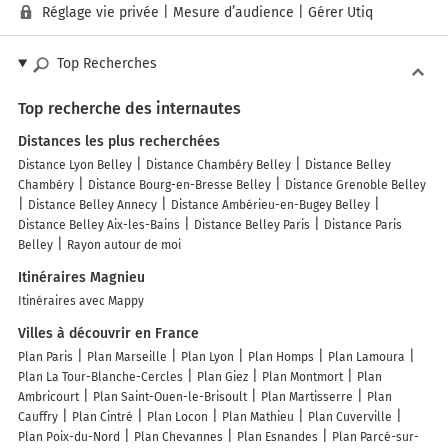
Réglage vie privée
|
Mesure d’audience
|
Gérer Utiq
Top Recherches
Top recherche des internautes
Distances les plus recherchées
Distance Lyon Belley
Distance Chambéry Belley
Distance Belley
Chambéry
Distance Bourg-en-Bresse Belley
Distance Grenoble Belley
Distance Belley Annecy
Distance Ambérieu-en-Bugey Belley
Distance Belley Aix-les-Bains
Distance Belley Paris
Distance Paris
Belley
Rayon autour de moi
Itinéraires Magnieu
Itinéraires avec Mappy
Villes à découvrir en France
Plan Paris
Plan Marseille
Plan Lyon
Plan Homps
Plan Lamoura
Plan La Tour-Blanche-Cercles
Plan Giez
Plan Montmort
Plan
Ambricourt
Plan Saint-Ouen-le-Brisoult
Plan Martisserre
Plan
Cauffry
Plan Cintré
Plan Locon
Plan Mathieu
Plan Cuverville
Plan Poix-du-Nord
Plan Chevannes
Plan Esnandes
Plan Parcé-sur-