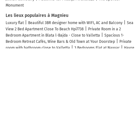
Monument
Les lieux populaires à Magnieu
Luxury flat
Beautiful 3BR designer home with WIFI, AC and Balcony
Sea
View 2 Bed Apartment Close To Beach Hpi7738
Private Room in a 2
Bedroom Apartment in Blata l-Bajda - Close to Valletta
Spacious 1-
Bedroom Retreat Cafés, Wine Bars & Old Town at Your Doorstep
Private
room with bathroom close to Valletta
3 Bedrooms Flat at Naxxar
Havre
de paix au coeur du Bugey
Loft Romantique Insolite avec Balnéo
Chaleureux appartement dans maison avec terrasse et cadre naturel
Central 214 Boutique Hotel
Seafront akwador
Cosy Penthouse in
Hamrun - Walking distance to Valletta
Fauzia B&B
Cosy home away
from home
Central Rooms - Near Valletta & Sliema - Best Bus Lines
Hidden Gems
Paddy's Studio
Penthouse no 8
Cozy, modern and
welcoming
Stylish Boutique Duplex Apartment Home - Orange - 2 Double
Bedrooms
Cerviola Luxury 3 bedroom Apartments
3BR Family Stay
Near Valletta
New Maisonette in the Centre of Naxxar
Beautiful 2 BDR
Penthouse near Valletta sleeps 6
Southern Court Apartment
Stylish
Boutique House - Turquoise - Outdoor Yard & Adjoining Cafeteria - Very
Central! Near Valletta - Non-Sharing & Quiet
St Joseph Building Central
Rooms
Cosy, Central 1BR Apartment - Close to Valletta
Oaks - Garage
Included and Close to Beach
Private Room in Hamrun HMR006