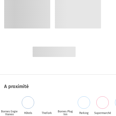
A proximité
Bornes Engie
Bornes Plug
Hôtels
TheFork
Parking
Supermarché
Vianeo
Inn