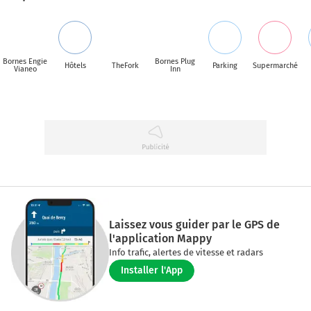
Bornes Engie
Bornes Plug
Hôtels
TheFork
Parking
Supermarché
Vianeo
Inn
Laissez vous guider par le GPS de
l'application Mappy
Info trafic, alertes de vitesse et radars
Installer l'App