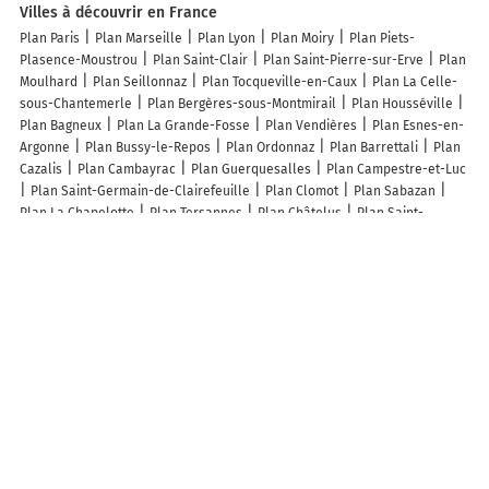
Villes à découvrir en France
Plan Paris
Plan Marseille
Plan Lyon
Plan Moiry
Plan Piets-
Plasence-Moustrou
Plan Saint-Clair
Plan Saint-Pierre-sur-Erve
Plan
Moulhard
Plan Seillonnaz
Plan Tocqueville-en-Caux
Plan La Celle-
sous-Chantemerle
Plan Bergères-sous-Montmirail
Plan Housséville
Plan Bagneux
Plan La Grande-Fosse
Plan Vendières
Plan Esnes-en-
Argonne
Plan Bussy-le-Repos
Plan Ordonnaz
Plan Barrettali
Plan
Cazalis
Plan Cambayrac
Plan Guerquesalles
Plan Campestre-et-Luc
Plan Saint-Germain-de-Clairefeuille
Plan Clomot
Plan Sabazan
Plan La Chapelotte
Plan Tersannes
Plan Châtelus
Plan Saint-
Germain-d'Aunay
Plan Haution
Plan Campitello
Plan Rouy-le-Petit
Plan Beaulieu
Plan Saint-Oradoux-de-Chirouze
Plan Bootzheim
Plan
Lixhausen
Plan Saint-Martin-d'Arberoue
Plan Beaumont-lès-Randan
Plan Fontenelle
Plan Xammes
Plan Le Plessis-Gassot
Plan Saint-
Hilaire-la-Plaine
Plan Saint-Bazile-de-Meyssac
Plan Arcizans-Dessus
Plan Betplan
Plan La Chaudière
Plan Douarnenez
Plan Valambray
Plan Saint-Bardoux
Plan Le Maisnil
Lieux à découvrir à Sazeret
Bourgeot Location
Mairie - Sazeret
Agcg 03700
Centre Express
Logistique 03
Wash Me
Avia
Parking vélo
Parking Le Bourg
Église
Saint-Priest
Église Saint-Martin
Tesla Motors
Église Saint-Laurent De