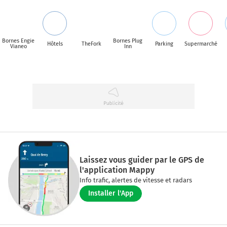
Bornes Engie
Bornes Plug
Hôtels
TheFork
Parking
Supermarché
Vianeo
Inn
Laissez vous guider par le GPS de
l'application Mappy
Info trafic, alertes de vitesse et radars
Installer l'App