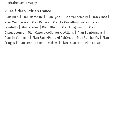
Itinéraires avec Mappy
Villes à découvrir en France
Plan Paris
Plan Marseille
Plan Lyon
Plan Mansempuy
Plan Aunat
Plan Monmarvès
Plan Reuves
Plan Le Castellard-Mélan
Plan
Favalello
Plan Prades
Plan Altiani
Plan Longchamp
Plan
Chaudebonne
Plan Cazenave-Serres-et-Allens
Plan Saint-Amans
Plan Le Vaulmier
Plan Saint-Pierre-d'Aubézies
Plan Sembouès
Plan
Éringes
Plan Les Grandes-Armoises
Plan Esparron
Plan Lacapelle-
Barrès
Plan Le Fréty
Plan Hesbécourt
Plan Lesches-en-Diois
Plan
Mardor
Plan Urville
Plan Marcigny-sous-Thil
Plan Créchets
Plan
Noceta
Plan Chevagny-sur-Guye
Plan Deux-Verges
Plan Neuville-
en-Verdunois
Plan Lucelle
Plan Pleuville
Plan Hannonville-
Suzémont
Plan Vézillon
Plan Recurt
Plan Gudas
Plan Anos
Plan
Fontaine-Saint-Lucien
Plan Le Meix-Tiercelin
Plan Francourt
Plan
Fréchou
Plan Tissey
Plan Bouconville
Plan Fromy
Plan Mont-Saint-
Aignan
Plan Le Monêtier-les-Bains
Plan Houdemont
Plan Mont-
Bernanchon
Plan Mervilla
Plan Quinquempoix
Lieux à découvrir à Montbrand
Mairie - Montbrand
Le Rutabaga Masqué
Cimetière
Cimetière De
Montbrand
Truc Jean-Marie
Depart Circuits Randonnee - Creyers
Depart Circuits de Randonnee de Ruinet
Monnard Francis
Buchier