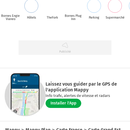
Bornes Engie
Bornes Plug
Hôtels
TheFork
Parking
Supermarché
Vianeo
Inn
Laissez vous guider par le GPS de
l'application Mappy
Info trafic, alertes de vitesse et radars
Installer l'App
Mappy
Mappy Plan
Carte France
Carte Grand Est