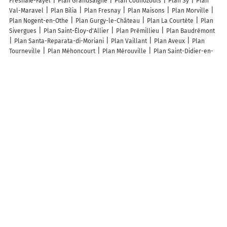
Fresnaie-Fayel
Plan Grandsaigne
Plan Counozouls
Plan Sy
Plan
Val-Maravel
Plan Bilia
Plan Fresnay
Plan Maisons
Plan Morville
Plan Nogent-en-Othe
Plan Gurgy-le-Château
Plan La Courtète
Plan
Sivergues
Plan Saint-Éloy-d'Allier
Plan Prémillieu
Plan Baudrémont
Plan Santa-Reparata-di-Moriani
Plan Vaillant
Plan Aveux
Plan
Tourneville
Plan Méhoncourt
Plan Mérouville
Plan Saint-Didier-en-
Bresse
Plan Meigneux
Plan Bannoncourt
Plan Saint-Brice
Plan
Lhor
Plan Barenton-sur-Serre
Plan Montesquieu
Plan Coupelle-
Neuve
Plan Courchamps
Plan Morville-en-Beauce
Plan Regney
Plan Bois-d'Arcy
Plan Rang-du-Fliers
Plan Lavernose-Lacasse
Plan
Le Pin
Plan Sainte-Marie-du-Lac-Nuisement
Plan Eps
Lieux à découvrir à Chaltrait
Mairie - Chaltrait
Église De l'Assomption
Cimetière De Chaltrait
Lepez Arnaud
Vanhaezevelde Marc
Tennis Club De Chaltrait
Chaltrait
Fleuri
Les Amis De L'Église De Chaltrait
J. Guilliou Et Fils
Les lieux populaires à Chaltrait
Gîte La maison bleue proche Epernay
A découvrir autour de Chaltrait
Vertus
Aulnay-aux-Planches
Oger
La Gravelle
Gionges
Voipreux
Le Rafidin