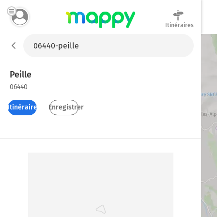
Itinéraires
Mappy
Peille
06440
Itinéraires
Enregistrer