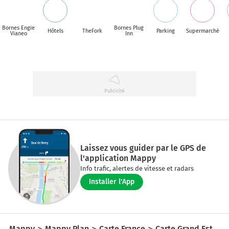
Bornes Engie
Bornes Plug
Hôtels
TheFork
Parking
Supermarché
Vianeo
Inn
Laissez vous guider par le GPS de
l'application Mappy
Info trafic, alertes de vitesse et radars
Installer l'App
Mappy
Mappy Plan
Carte France
Carte Grand Est