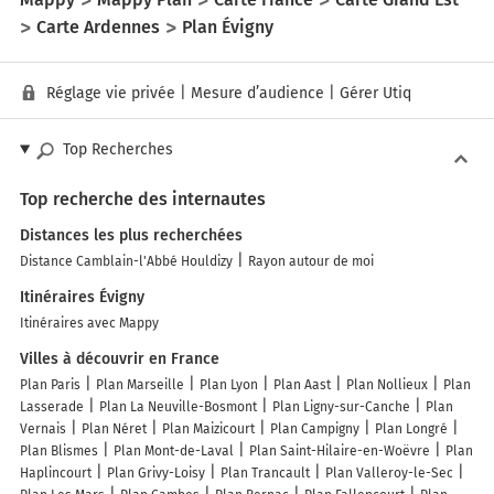
Carte Ardennes
Plan Évigny
Réglage vie privée
|
Mesure d’audience
|
Gérer Utiq
Top Recherches
Top recherche des internautes
Distances les plus recherchées
Distance Camblain-l'Abbé Houldizy
Rayon autour de moi
Itinéraires Évigny
Itinéraires avec Mappy
Villes à découvrir en France
Plan Paris
Plan Marseille
Plan Lyon
Plan Aast
Plan Nollieux
Plan
Lasserade
Plan La Neuville-Bosmont
Plan Ligny-sur-Canche
Plan
Vernais
Plan Néret
Plan Maizicourt
Plan Campigny
Plan Longré
Plan Blismes
Plan Mont-de-Laval
Plan Saint-Hilaire-en-Woëvre
Plan
Haplincourt
Plan Grivy-Loisy
Plan Trancault
Plan Valleroy-le-Sec