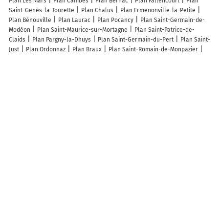
Plan Les Mars
Plan Cambes
Plan Bernac
Plan Fallencourt
Plan
Saint-Genès-la-Tourette
Plan Chalus
Plan Ermenonville-la-Petite
Plan Bénouville
Plan Laurac
Plan Pocancy
Plan Saint-Germain-de-
Modéon
Plan Saint-Maurice-sur-Mortagne
Plan Saint-Patrice-de-
Claids
Plan Pargny-la-Dhuys
Plan Saint-Germain-du-Pert
Plan Saint-
Just
Plan Ordonnaz
Plan Braux
Plan Saint-Romain-de-Monpazier
Plan Clavans-en-Haut-Oisans
Plan Saint-Sauveur-la-Sagne
Plan
Nohèdes
Plan Jussecourt-Minecourt
Plan Meillers
Plan Ramoulu
Plan Ichy
Plan Saint-Julien-sous-les-Côtes
Plan Montflovin
Plan
Melun
Plan Lamoura
Plan Saint-Romain
Plan Saint-Barthélemy-de-
Bussière
Lieux à découvrir à Évigny
Cerf
Mairie - Évigny
Vert L'Avenir
Église Saint-Denis
Cimetière
d'Evigny
Église Saint-Denis d'Évigny
Terrain de Football
Bailly Etienne
Techni 08
Bailly Joël
Les Sœurettes En 4L
Barocco In Verde
Tommy Techni'Chauffage
Maxime Lecomte
Compere Nicole
Les lieux populaires à Évigny
Gîte LE LOFT chez Judith et Neiges
A découvrir autour de Évigny
Charroué
Romery
Les Hautes Voies