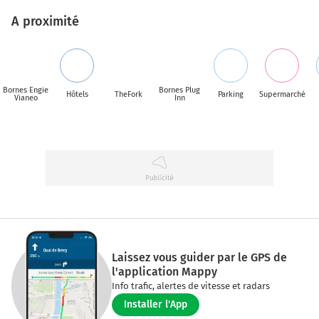
A proximité
Bornes Engie
Bornes Plug
Hôtels
TheFork
Parking
Supermarché
Vianeo
Inn
Laissez vous guider par le GPS de
l'application Mappy
Info trafic, alertes de vitesse et radars
Installer l'App