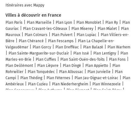
Itinéraires avec Mappy
Villes à découvrir en France
Plan Paris
Plan Marseille
Plan Lyon
Plan Monoblet
Plan Ry
Plan
Gauriac
Plan Cravant-les-Côteaux
Plan Miserey
Plan Mialet
Plan
Mauroux
Plan Colmars
Plan Puivert
Plan Lupiac
Plan Villiers-en-
Bière
Plan Chérancé
Plan Fescamps
Plan La Chapelle-en-
Valgaudémar
Plan Gorcy
Plan Drefféac
Plan Balazé
Plan Warhem
Plan Sainte-Marguerite-sur-Duclair
Plan Issé
Plan Lentigny
Plan
Marles-en-Brie
Plan Cuffies
Plan Saint-Ouën-des-Toits
Plan Fons
Plan Deûlémont
Plan Lièpvre
Plan Dingé
Plan Appietto
Plan
Rohrwiller
Plan Tonquédec
Plan Albussac
Plan Jurvielle
Plan
Campi
Plan Théding
Plan Féternes
Plan Jau-Dignac-et-Loirac
Plan
Ambérieux
Plan Cuzieu
Plan Niederhergheim
Plan Winnezeele
Plan Concevreux
Plan Authume
Plan Dixmont
Plan Saint-Rémy
Plan Couville
Plan Sennely
Plan San-Lorenzo
Plan Auxange
Plan
Percy-en-Normandie
Lieux à découvrir à Moulis
Commerçants de Moulis
Le Jardin de Moulis
Sud'rénov
Pompes
Funèbres Bonzom
Allo Taxi Adelin
Clément Ruen
Booth Peter
Acrocime
Edition La Truelle
Anne Diana
Banque Postale
Mairie -