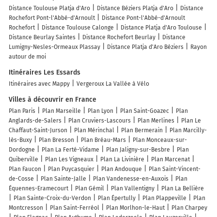
Distance Toulouse Platja d'Aro
Distance Béziers Platja d'Aro
Distance
Rochefort Pont-l'Abbé-d'Arnoult
Distance Pont-l'Abbé-d'Arnoult
Rochefort
Distance Toulouse Calonge
Distance Platja d'Aro Toulouse
Distance Beurlay Saintes
Distance Rochefort Beurlay
Distance
Lumigny-Nesles-Ormeaux Plassay
Distance Platja d'Aro Béziers
Rayon
autour de moi
Itinéraires Les Essards
Itinéraires avec Mappy
Vergeroux La Vallée à Vélo
Villes à découvrir en France
Plan Paris
Plan Marseille
Plan Lyon
Plan Saint-Goazec
Plan
Anglards-de-Salers
Plan Cruviers-Lascours
Plan Merlines
Plan Le
Chaffaut-Saint-Jurson
Plan Mérinchal
Plan Bermerain
Plan Marcilly-
lès-Buxy
Plan Bresson
Plan Bréau-Mars
Plan Monceaux-sur-
Dordogne
Plan La Ferté-Vidame
Plan Jaligny-sur-Besbre
Plan
Quiberville
Plan Les Vigneaux
Plan La Livinière
Plan Marcenat
Plan Faucon
Plan Puycasquier
Plan Andouque
Plan Saint-Vincent-
de-Cosse
Plan Sainte-Jalle
Plan Vandenesse-en-Auxois
Plan
Équennes-Eramecourt
Plan Gémil
Plan Vallentigny
Plan La Bellière
Plan Sainte-Croix-du-Verdon
Plan Épertully
Plan Plappeville
Plan
Montcresson
Plan Saint-Ferréol
Plan Morlhon-le-Haut
Plan Charpey