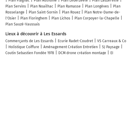
Plan Flagnac
Plan Authume
Plan Lederzeele
Plan Lauzerville
Plan Servins
Plan Noailhac
Plan Ramasse
Plan Longèves
Plan
Rosselange
Plan Saint-Sornin
Plan Rouez
Plan Notre-Dame-de-
l'Osier
Plan Floringhem
Plan Lichos
Plan Corpoyer-la-Chapelle
Plan Sauzé-Vaussais
Lieux à découvrir à Les Essards
Commerçants de Les Essards
Ecurie Radet-Coudret
VS Carreaux & Co
Holistique Coiffure
Aménagement Création Entretien
SJ Paysage
Coutin Sebastien Fondée 1978
DCM drone création montage
EI
Benjamin Paillou
Elevage Du Cyr D'Or
Francis Coutin
Sas I-cg
Mairie
- Les Essards
Audrey Morisson Photographe
1Poule2Vie
Szent István
Király-Templom
Balatonszepezdi Református Templom
Église Saint-
Nicolas
Magyar Posta Balatonszepezd Mobilposta
VarázsGarázs
Balatonszepezd
Gare de Balatonszepezd Megállóhely
Gare de
Szepezdfürdő Megállóhely
Balatonszepezdi Temető
Parking vélo
Cimetière De Les Essards
Néprajzi Gyűjtemények Háza Balatonszepezd
Sir David Balaton Kastély Balatonszepezd-Szepezdfürdő
Salle
Municipale
Terrain de Pétanque
Atelier D'art Des Charentes SARL
Martin Daniel SARL
Les lieux populaires à Les Essards
Hotel Magnólia
Sir David Balaton Castle Apartmanok
Fülöp Villa