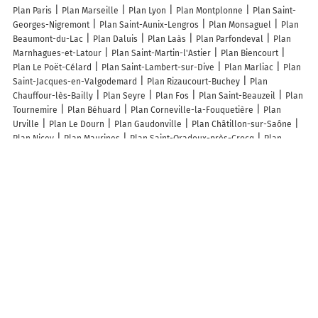
Plan Paris
Plan Marseille
Plan Lyon
Plan Montplonne
Plan Saint-
Georges-Nigremont
Plan Saint-Aunix-Lengros
Plan Monsaguel
Plan
Beaumont-du-Lac
Plan Daluis
Plan Laàs
Plan Parfondeval
Plan
Marnhagues-et-Latour
Plan Saint-Martin-l'Astier
Plan Biencourt
Plan Le Poët-Célard
Plan Saint-Lambert-sur-Dive
Plan Marliac
Plan
Saint-Jacques-en-Valgodemard
Plan Rizaucourt-Buchey
Plan
Chauffour-lès-Bailly
Plan Seyre
Plan Fos
Plan Saint-Beauzeil
Plan
Tournemire
Plan Béhuard
Plan Corneville-la-Fouquetière
Plan
Urville
Plan Le Dourn
Plan Gaudonville
Plan Châtillon-sur-Saône
Plan Nicey
Plan Maurines
Plan Saint-Oradoux-près-Crocq
Plan
Mousseaux-sur-Seine
Plan Colomby
Plan Saumeray
Plan Rouvres-
la-Chétive
Plan Neufbosc
Plan Maizet
Plan Auvilliers-en-Gâtinais
Plan Mimeure
Plan Sailly-au-Bois
Plan Saint-Martin-du-Bec
Plan
Saint-Cricq
Plan Quiers
Plan Saint-Pé-de-Léren
Plan Saint-Étienne-
de-Carlat
Plan Éclusier-Vaux
Plan Bezins-Garraux
Plan Saint-Jean-
Poudge
Plan Antras
Plan Morvillars
Plan Saint-Bris-des-Bois
Lieux à découvrir à Voigny
Beau Alain
Sampers Vignoble SCEV
Barbieux Philippe
Mairie - Voigny
Moroni Guillaume
Robert Bernard Et Fils
Bertrand Guy Champagne
Robert Prestations
Église Saint-Afre
Cimetière De Voigny
Lidl France
Stade
Bertrand Hervé
Bertrand Bruno
Sampers Claude
Stade