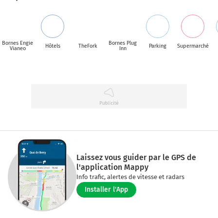
Bornes Engie
Bornes Plug
Hôtels
TheFork
Parking
Supermarché
Vianeo
Inn
Laissez vous guider par le GPS de
l'application Mappy
Info trafic, alertes de vitesse et radars
Installer l'App