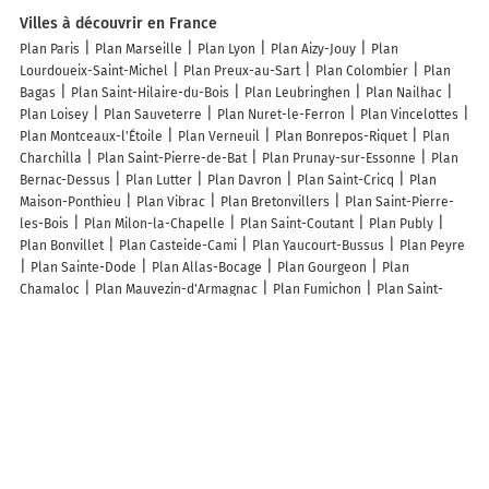
Villes à découvrir en France
Plan Paris
Plan Marseille
Plan Lyon
Plan Aizy-Jouy
Plan
Lourdoueix-Saint-Michel
Plan Preux-au-Sart
Plan Colombier
Plan
Bagas
Plan Saint-Hilaire-du-Bois
Plan Leubringhen
Plan Nailhac
Plan Loisey
Plan Sauveterre
Plan Nuret-le-Ferron
Plan Vincelottes
Plan Montceaux-l'Étoile
Plan Verneuil
Plan Bonrepos-Riquet
Plan
Charchilla
Plan Saint-Pierre-de-Bat
Plan Prunay-sur-Essonne
Plan
Bernac-Dessus
Plan Lutter
Plan Davron
Plan Saint-Cricq
Plan
Maison-Ponthieu
Plan Vibrac
Plan Bretonvillers
Plan Saint-Pierre-
les-Bois
Plan Milon-la-Chapelle
Plan Saint-Coutant
Plan Publy
Plan Bonvillet
Plan Casteide-Cami
Plan Yaucourt-Bussus
Plan Peyre
Plan Sainte-Dode
Plan Allas-Bocage
Plan Gourgeon
Plan
Chamaloc
Plan Mauvezin-d'Armagnac
Plan Fumichon
Plan Saint-
Louis-et-Parahou
Plan Bonnegarde
Plan Alleyrat
Plan Bussy-lès-
Daours
Plan Péronville
Plan Ivergny
Plan Chatonrupt-Sommermont
Plan Sorèze
Plan Esquay-Notre-Dame
Plan Novy-Chevrières
Lieux à découvrir à Villelongue-d'Aude
Florian-Magicien
Rbpro renov
Mairie - Villelongue-d'Aude
Doutre
Gaballe
La Ferme de Tarbes
Vigneronne
Monument Funéraire Gallo-
Romain
Église Sainte-Barbe
Église
Cimetière De Villelongue-d'Aude
Chapel Sainte-Barbe
Plateau Sportif de Villelongue-D'Aude
Tennis