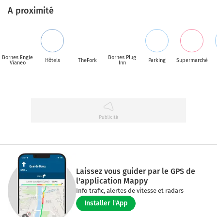
A proximité
Bornes Engie
Bornes Plug
Hôtels
TheFork
Parking
Supermarché
Vianeo
Inn
Laissez vous guider par le GPS de
l'application Mappy
Info trafic, alertes de vitesse et radars
Installer l'App