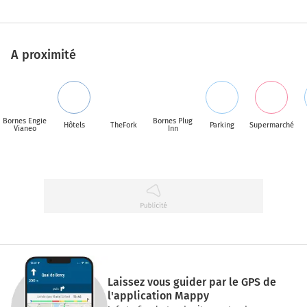
A proximité
Bornes Engie
Bornes Plug
Hôtels
TheFork
Parking
Supermarché
Vianeo
Inn
Laissez vous guider par le GPS de
l'application Mappy