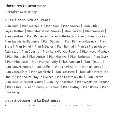
Itinéraires La Destrousse
Itinéraires avec Mappy
Villes à découvrir en France
Plan Paris
Plan Marseille
Plan Lyon
Plan Sospel
Plan Villieu-
Loyes-Mollon
Plan Plestin-les-Grèves
Plan Bavans
Plan Vouvray
Plan Vendres
Plan Penvénan
Plan Lutterbach
Plan Solliès-Toucas
Plan Ensuès-la-Redonne
Plan Sauvian
Plan Penta-di-Casinca
Plan
Bram
Plan Eymet
Plan Tréguier
Plan Bonnal
Plan La Plaine-des-
Palmistes
Plan Courtry
Plan Athis-Val-de-Rouvre
Plan Noyal-Pontivy
Plan Ruaudin
Plan Antras
Plan Goyave
Plan Barberaz
Plan Givry
Plan Plouescat
Plan Praz-sur-Arly
Plan Rampan
Plan Pfastatt
Plan Louveciennes
Plan Boffles
Plan La Pisseure
Plan Rieumes
Plan Valdallière
Plan Ambierle
Plan Lamastre
Plan Saint-Pierre-lès-
Elbeuf
Plan Saint-Éloy-les-Mines
Plan Contrexéville
Plan Sorèze
Plan Fléville-devant-Nancy
Plan Scy-Chazelles
Plan Monts-de-Randon
Plan Cluis
Plan Colomby-sur-Thaon
Plan Halloy
Plan Borne
Plan
Chassiecq
Lieux à découvrir à La Destrousse
Commerçants de La Destrousse
L'Inattendu by l'Occitan
Jeremy
Deumié
McDonald's
Allées et jardins
La Bouille A Tifs
2C Energies