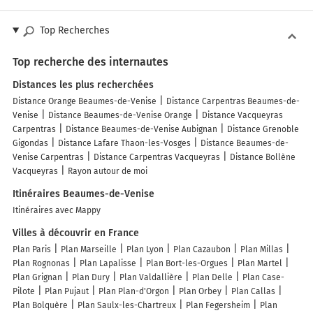
Top Recherches
Top recherche des internautes
Distances les plus recherchées
Distance Orange Beaumes-de-Venise
Distance Carpentras Beaumes-de-
Venise
Distance Beaumes-de-Venise Orange
Distance Vacqueyras
Carpentras
Distance Beaumes-de-Venise Aubignan
Distance Grenoble
Gigondas
Distance Lafare Thaon-les-Vosges
Distance Beaumes-de-
Venise Carpentras
Distance Carpentras Vacqueyras
Distance Bollène
Vacqueyras
Rayon autour de moi
Itinéraires Beaumes-de-Venise
Itinéraires avec Mappy
Villes à découvrir en France
Plan Paris
Plan Marseille
Plan Lyon
Plan Cazaubon
Plan Millas
Plan Rognonas
Plan Lapalisse
Plan Bort-les-Orgues
Plan Martel
Plan Grignan
Plan Dury
Plan Valdallière
Plan Delle
Plan Case-
Pilote
Plan Pujaut
Plan Plan-d'Orgon
Plan Orbey
Plan Callas
Plan Bolquère
Plan Saulx-les-Chartreux
Plan Fegersheim
Plan