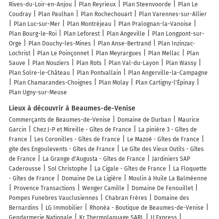
Rives-du-Loir-en-Anjou
Plan Reyrieux
Plan Steenvoorde
Plan Le
Coudray
Plan Paulhan
Plan Rochechouart
Plan Varennes-sur-Allier
Plan Luc-sur-Mer
Plan Montréjeau
Plan Pralognan-la-Vanoise
Plan Bourg-le-Roi
Plan Leforest
Plan Angeville
Plan Longpont-sur-
Orge
Plan Douchy-les-Mines
Plan Anse-Bertrand
Plan Inzinzac-
Lochrist
Plan Le Poinçonnet
Plan Meyrargues
Plan Mellac
Plan
Sauve
Plan Nouziers
Plan Rots
Plan Val-du-Layon
Plan Wassy
Plan Solre-le-Château
Plan Pontvallain
Plan Angerville-la-Campagne
Plan Chamarandes-Choignes
Plan Molay
Plan Cartigny-l'Épinay
Plan Ugny-sur-Meuse
Lieux à découvrir à Beaumes-de-Venise
Commerçants de Beaumes-de-Venise
Domaine de Durban
Maurice
Garcin
Chez J-P et Mireille - Gîtes de France
La pinière 3 - Gîtes de
France
Les Coronilles - Gîtes de France
Le Mazoé - Gîtes de France
gite des Engoulevents - Gîtes de France
Le Gîte des Vieux Outils - Gîtes
de France
La Grange d'Augusta - Gîtes de France
Jardiniers SAP
Caderousse
Sol Christophe
La Cigale - Gîtes de France
La Floquette
- Gîtes de France
Domaine De La Ligière
Moulin à Huile La Balméenne
Provence Transactions
Wenger Camille
Domaine De Fenouillet
Pompes Funebres Vauclusiennes
Chabran Frères
Domaine des
Bernardins
LG Immobilier
Rhonéa - Boutique de Beaumes-de-Venise
Gendarmerie Nationale
Kr Thermolaquage SARL
U Express