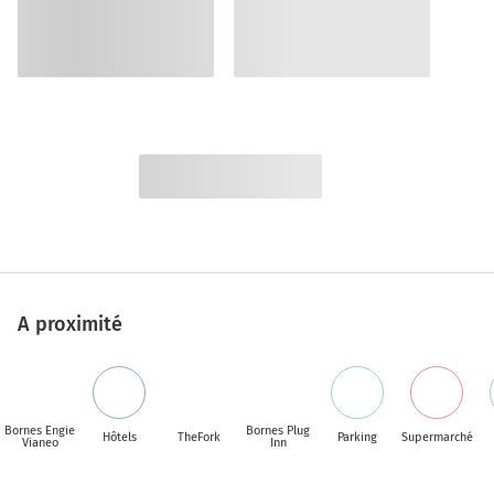
A proximité
Bornes Engie
Bornes Plug
Hôtels
TheFork
Parking
Supermarché
Vianeo
Inn