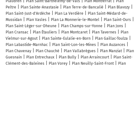
Plaudren
Plan Saint-Barthélemy-de-Vals
Plan Montferrat
Plan
Peltre
Plan Sainte-Anastasie
Plan Terre-de-Bancalié
Plan Blavozy
Plan Saint-Just-d'Ardèche
Plan La Verdière
Plan Saint-Médard-de-
Mussidan
Plan Vasles
Plan La Monnerie-le-Montel
Plan Saint-Ours
Plan Saint-Léger-sur-Dheune
Plan Champs-sur-Yonne
Plan Jons
Plan Cransac
Plan Étauliers
Plan Montcaret
Plan Tavernes
Plan
Vielmur-sur-Agout
Plan Sainte-Eulalie-en-Born
Plan Gaillac-Toulza
Plan Labastide-Marnhac
Plan Saint-Lon-les-Mines
Plan Auzances
Plan Chavenay
Plan Chauché
Plan Vallabrègues
Plan Manziat
Plan
Guesnain
Plan Entrechaux
Plan Bully
Plan Arraincourt
Plan Saint-
Clément-des-Baleines
Plan Vorey
Plan Neuilly-Saint-Front
Plan
Plumaugat
Plan Thésée
Plan Mauroux
Plan Vallon-sur-Gée
Plan
Samazan
Plan Miraumont
Plan Montpitol
Plan Sercoeur
Plan Jouy-
le-Moutier
Lieux à découvrir à Cadolive
Commerçants de Cadolive
Elie-Simon Longeaux
Lebailly Caroline
Bati Elec EIRL
Proxi
Chccleanauto
Le Loft de la Garrigue - Gîtes de
France
Pivoine - Gîtes de France
Jardiniers SAP Trets
Nalis Julien
Art Gouttieres
Barril Louis
Utile CADOLIVE
Maffre Maxime
Yago
Yoga
Pains Et Douceurs
Les Jardins Provencaux
Diag Habitat Expert
Chris Informatique
Diag Lg du Baou
All Serv Pro
Le Champ du Pain
Jardiniers SAP Cadolive
K R F
Mairie - Cadolive
Provence A Cheval