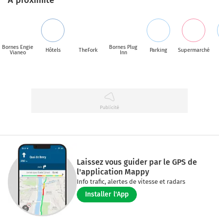
Bornes Engie
Bornes Plug
Hôtels
TheFork
Parking
Supermarché
Vianeo
Inn
Laissez vous guider par le GPS de
l'application Mappy
Info trafic, alertes de vitesse et radars
Installer l'App