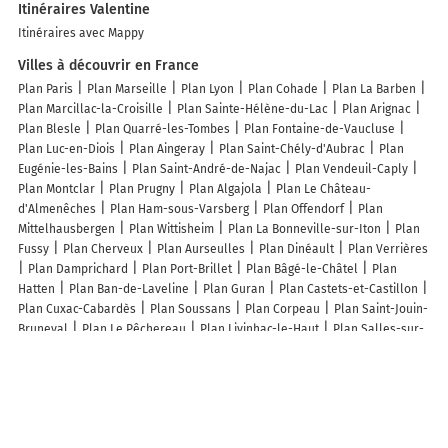
Itinéraires Valentine
Itinéraires avec Mappy
Villes à découvrir en France
Plan Paris
Plan Marseille
Plan Lyon
Plan Cohade
Plan La Barben
Plan Marcillac-la-Croisille
Plan Sainte-Hélène-du-Lac
Plan Arignac
Plan Blesle
Plan Quarré-les-Tombes
Plan Fontaine-de-Vaucluse
Plan Luc-en-Diois
Plan Aingeray
Plan Saint-Chély-d'Aubrac
Plan
Eugénie-les-Bains
Plan Saint-André-de-Najac
Plan Vendeuil-Caply
Plan Montclar
Plan Prugny
Plan Algajola
Plan Le Château-
d'Almenêches
Plan Ham-sous-Varsberg
Plan Offendorf
Plan
Mittelhausbergen
Plan Wittisheim
Plan La Bonneville-sur-Iton
Plan
Fussy
Plan Cherveux
Plan Aurseulles
Plan Dinéault
Plan Verrières
Plan Damprichard
Plan Port-Brillet
Plan Bâgé-le-Châtel
Plan
Hatten
Plan Ban-de-Laveline
Plan Guran
Plan Castets-et-Castillon
Plan Cuxac-Cabardès
Plan Soussans
Plan Corpeau
Plan Saint-Jouin-
Bruneval
Plan Le Pêchereau
Plan Livinhac-le-Haut
Plan Salles-sur-
l'Hers
Plan Auvers-le-Hamon
Plan La Vicomté-sur-Rance
Plan
Fongrave
Plan Codolet
Plan Arbouet-Sussaute
Plan La Boissière-en-
Gâtine
Plan Manhoué
Plan Prévessin-Moëns
Lieux à découvrir à Valentine
Commerçants de Valentine
MBS Eco Energie
Ferrailleur 31