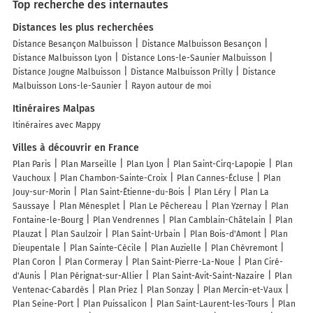
Top recherche des internautes
Distances les plus recherchées
Distance Besançon Malbuisson
Distance Malbuisson Besançon
Distance Malbuisson Lyon
Distance Lons-le-Saunier Malbuisson
Distance Jougne Malbuisson
Distance Malbuisson Prilly
Distance
Malbuisson Lons-le-Saunier
Rayon autour de moi
Itinéraires Malpas
Itinéraires avec Mappy
Villes à découvrir en France
Plan Paris
Plan Marseille
Plan Lyon
Plan Saint-Cirq-Lapopie
Plan
Vauchoux
Plan Chambon-Sainte-Croix
Plan Cannes-Écluse
Plan
Jouy-sur-Morin
Plan Saint-Étienne-du-Bois
Plan Léry
Plan La
Saussaye
Plan Ménesplet
Plan Le Pêchereau
Plan Yzernay
Plan
Fontaine-le-Bourg
Plan Vendrennes
Plan Camblain-Châtelain
Plan
Plauzat
Plan Saulzoir
Plan Saint-Urbain
Plan Bois-d'Amont
Plan
Dieupentale
Plan Sainte-Cécile
Plan Auzielle
Plan Chèvremont
Plan Coron
Plan Cormeray
Plan Saint-Pierre-La-Noue
Plan Ciré-
d'Aunis
Plan Pérignat-sur-Allier
Plan Saint-Avit-Saint-Nazaire
Plan
Ventenac-Cabardès
Plan Priez
Plan Sonzay
Plan Mercin-et-Vaux
Plan Seine-Port
Plan Puissalicon
Plan Saint-Laurent-les-Tours
Plan