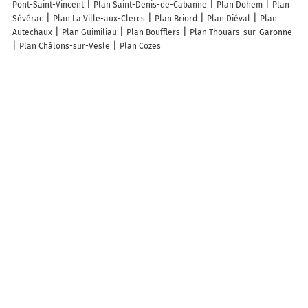
Pont-Saint-Vincent
Plan Saint-Denis-de-Cabanne
Plan Dohem
Plan
Sévérac
Plan La Ville-aux-Clercs
Plan Briord
Plan Diéval
Plan
Autechaux
Plan Guimiliau
Plan Boufflers
Plan Thouars-sur-Garonne
Plan Châlons-sur-Vesle
Plan Cozes
Lieux à découvrir à Malpas
Commerçants de Malpas
Créer-Rénover
Atelier Malpassien
SoShiny
Mairie - Malpas
Societe Industrielle Et Forestiere Sif
Les Attelages
Aroules
Beaufort Pierre
Perrot Tony
Le Relais De Malpas
Sos 205
GTI
Dunabogdányi Repülőtér
Lac De Malpas
Parking vélo
Református Templom
Cimetière de Malpas
Poșta Română Ghișeul
Poștal Secuieni
Iskola Dunabogdány
Fridrich Autószerviz
Autó
Fényező Műhely
Scoala Gimnazială Secuieni
Mbh Bank
Teherautó-
Szervíz
Schilling András
Autó Fényező Műhely
Autóalkatrész
Dunakanyar-Ban
Angel-Top Autó
Művelődési Ház És Könyvtár
Romincar
Tanuszoda
Gyógyszertár
Les lieux populaires à Malpas
Bonifert Vendégház
ForRest Boutique Cabin
Bogdányi Kisház
Brancs
Rancs
Panoráma Vendégház Dunabogdány
DOG HILL Apartman
Amber Cottage
Keco Apartman Dunabogdany
RELAX HILL Vendégház
Fácános100 Vendégház
Cherry garden Cseresznyéskert Vendégház
helloduna
Gondűző Fészek Apartman
Appartement meublé agréable