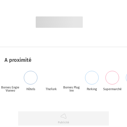
A proximité
Bornes Engie
Bornes Plug
Hôtels
TheFork
Parking
Supermarché
Vianeo
Inn