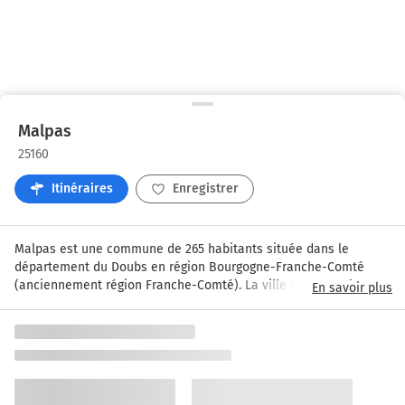
Malpas
25160
Itinéraires
Enregistrer
Malpas est une commune de 265 habitants située dans le 
département du Doubs en région Bourgogne-Franche-Comté 
(anciennement région Franche-Comté). La ville se trouve à 20 
En savoir plus
km de la frontière avec la Suisse et à près de 12 km du lac de 
Saint Point.