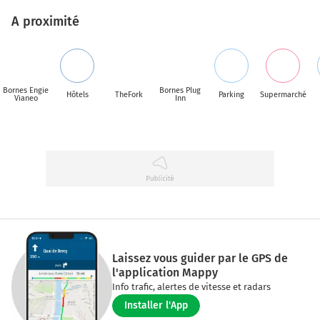
A proximité
Bornes Engie
Bornes Plug
Hôtels
TheFork
Parking
Supermarché
Vianeo
Inn
Laissez vous guider par le GPS de
l'application Mappy
Info trafic, alertes de vitesse et radars
Installer l'App