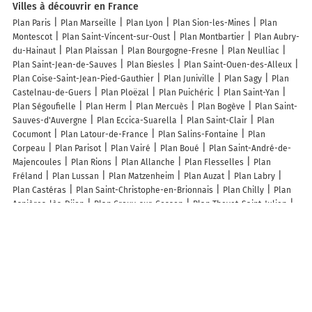
Villes à découvrir en France
Plan Paris
Plan Marseille
Plan Lyon
Plan Sion-les-Mines
Plan
Montescot
Plan Saint-Vincent-sur-Oust
Plan Montbartier
Plan Aubry-
du-Hainaut
Plan Plaissan
Plan Bourgogne-Fresne
Plan Neulliac
Plan Saint-Jean-de-Sauves
Plan Biesles
Plan Saint-Ouen-des-Alleux
Plan Coise-Saint-Jean-Pied-Gauthier
Plan Juniville
Plan Sagy
Plan
Castelnau-de-Guers
Plan Ploëzal
Plan Puichéric
Plan Saint-Yan
Plan Ségoufielle
Plan Herm
Plan Mercuès
Plan Bogève
Plan Saint-
Sauves-d'Auvergne
Plan Eccica-Suarella
Plan Saint-Clair
Plan
Cocumont
Plan Latour-de-France
Plan Salins-Fontaine
Plan
Corpeau
Plan Parisot
Plan Vairé
Plan Boué
Plan Saint-André-de-
Majencoules
Plan Rions
Plan Allanche
Plan Flesselles
Plan
Fréland
Plan Lussan
Plan Matzenheim
Plan Auzat
Plan Labry
Plan Castéras
Plan Saint-Christophe-en-Brionnais
Plan Chilly
Plan
Asnières-lès-Dijon
Plan Crouy-sur-Cosson
Plan Thevet-Saint-Julien
Plan Prompsat
Plan Lunegarde
Plan Laguiole
Lieux à découvrir à Authie
Commerçants de Authie
Atl
Pierrot Voyages SARL
Cyjoco
Caroline
Institut
Blot Électricité
Orchidéea
HD Electricité
Mairie - Authie
Blanchard Agriculture
l'Assistance Chimique Sarl
Marocaly
Chlorophile
l'Altha Pajel
Voile de Coton Creation Couture
Parking