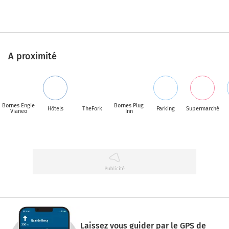
A proximité
Bornes Engie
Bornes Plug
Hôtels
TheFork
Parking
Supermarché
Vianeo
Inn
Laissez vous guider par le GPS de