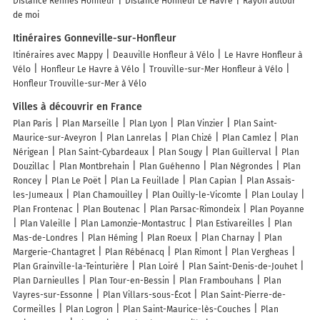
Distance Rennes Honfleur
Distance Honfleur Le Havre
Rayon autour
de moi
Itinéraires Gonneville-sur-Honfleur
Itinéraires avec Mappy
Deauville Honfleur à Vélo
Le Havre Honfleur à
Vélo
Honfleur Le Havre à Vélo
Trouville-sur-Mer Honfleur à Vélo
Honfleur Trouville-sur-Mer à Vélo
Villes à découvrir en France
Plan Paris
Plan Marseille
Plan Lyon
Plan Vinzier
Plan Saint-
Maurice-sur-Aveyron
Plan Lanrelas
Plan Chizé
Plan Camlez
Plan
Nérigean
Plan Saint-Cybardeaux
Plan Sougy
Plan Guillerval
Plan
Douzillac
Plan Montbrehain
Plan Guéhenno
Plan Négrondes
Plan
Roncey
Plan Le Poët
Plan La Feuillade
Plan Capian
Plan Assais-
les-Jumeaux
Plan Chamouilley
Plan Ouilly-le-Vicomte
Plan Loulay
Plan Frontenac
Plan Boutenac
Plan Parsac-Rimondeix
Plan Poyanne
Plan Valeille
Plan Lamonzie-Montastruc
Plan Estivareilles
Plan
Mas-de-Londres
Plan Héming
Plan Roeux
Plan Charnay
Plan
Margerie-Chantagret
Plan Rébénacq
Plan Rimont
Plan Vergheas
Plan Grainville-la-Teinturière
Plan Loiré
Plan Saint-Denis-de-Jouhet
Plan Darnieulles
Plan Tour-en-Bessin
Plan Frambouhans
Plan
Vayres-sur-Essonne
Plan Villars-sous-Écot
Plan Saint-Pierre-de-
Cormeilles
Plan Logron
Plan Saint-Maurice-lès-Couches
Plan