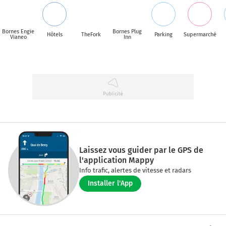
Bornes Engie
Bornes Plug
Hôtels
TheFork
Parking
Supermarché
Vianeo
Inn
Laissez vous guider par le GPS de
l'application Mappy
Info trafic, alertes de vitesse et radars
Installer l'App