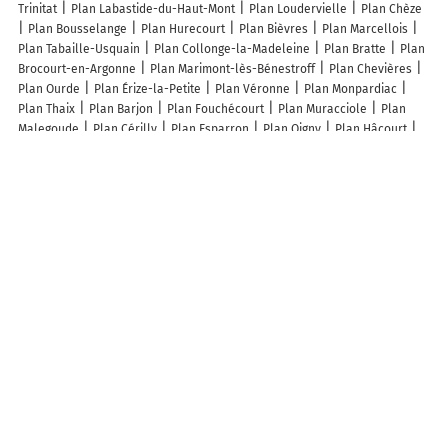
Trinitat
Plan Labastide-du-Haut-Mont
Plan Loudervielle
Plan Chèze
Plan Bousselange
Plan Hurecourt
Plan Bièvres
Plan Marcellois
Plan Tabaille-Usquain
Plan Collonge-la-Madeleine
Plan Bratte
Plan
Brocourt-en-Argonne
Plan Marimont-lès-Bénestroff
Plan Chevières
Plan Ourde
Plan Érize-la-Petite
Plan Véronne
Plan Monpardiac
Plan Thaix
Plan Barjon
Plan Fouchécourt
Plan Muracciole
Plan
Malegoude
Plan Cérilly
Plan Esparron
Plan Oigny
Plan Hâcourt
Plan Cumiès
Plan Bétignicourt
Plan Saint-Martin-Lys
Plan Salonnes
Plan Griscourt
Plan Liederschiedt
Plan Sury
Plan Bussières
Plan
Berlancourt
Plan La Luzerne
Plan Kirviller
Plan Lent
Plan Tours
Plan Saint-Lô
Plan Ernée
Plan Conques-en-Rouergue
Plan Loriol-
du-Comtat
Plan Beure
Plan Chouppes
Plan Désandans
Plan
Escherange
Lieux à découvrir à Rapilly
Mairie - Rapilly
Église Saint-Quentin
Cimetière De Rapilly
Heuzé
GAEC
Comite Des Fetes De Rapilly
Les lieux populaires à Rapilly
Chambres d'Hôtes Le Clos Vaucelle
A découvrir autour de Rapilly
Arclais
Le Bourg-d'Ouilly
Le Bourg de Saint-Marc
La Boissaye
Le