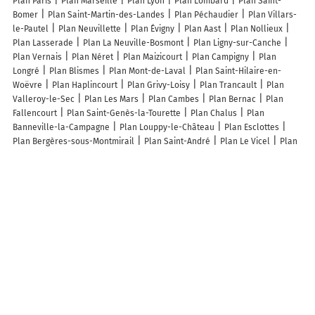
Plan Paris
Plan Marseille
Plan Lyon
Plan Lombard
Plan Saint-
Bomer
Plan Saint-Martin-des-Landes
Plan Péchaudier
Plan Villars-
le-Pautel
Plan Neuvillette
Plan Évigny
Plan Aast
Plan Nollieux
Plan Lasserade
Plan La Neuville-Bosmont
Plan Ligny-sur-Canche
Plan Vernais
Plan Néret
Plan Maizicourt
Plan Campigny
Plan
Longré
Plan Blismes
Plan Mont-de-Laval
Plan Saint-Hilaire-en-
Woëvre
Plan Haplincourt
Plan Grivy-Loisy
Plan Trancault
Plan
Valleroy-le-Sec
Plan Les Mars
Plan Cambes
Plan Bernac
Plan
Fallencourt
Plan Saint-Genès-la-Tourette
Plan Chalus
Plan
Banneville-la-Campagne
Plan Louppy-le-Château
Plan Esclottes
Plan Bergères-sous-Montmirail
Plan Saint-André
Plan Le Vicel
Plan
Antheny
Plan Sainte-Croix
Plan Marey-lès-Fussey
Plan Russy-
Bémont
Plan La Serre
Plan Saint-Ouen-le-Mauger
Plan Fresnes-
sous-Coucy
Plan Manhoué
Plan Toury-sur-Jour
Plan Planay
Plan
Schiltigheim
Plan Le Grand-Pressigny
Plan Loupiac
Plan Saint-
Julien-d'Asse
Lieux à découvrir à Nuaillé-sur-Boutonne
LucaBTP
Smrc
Mairie - Nuaillé-sur-Boutonne
S.E.D.E.B Société
d'Exploitation des Ets Baillarguet
Prieuré Notre-Dame-d'Oulmes
Église
Notre-Dame-De-l'Assomption
Église Notre-Dame de Nuaillé-sur-
Boutonne
Cimetière De Nuaillé-sur-Boutonne
Salle des Fêtes
Landry
Les 4 Vents
BERTRAND Guillaume
La Libellule SCEA