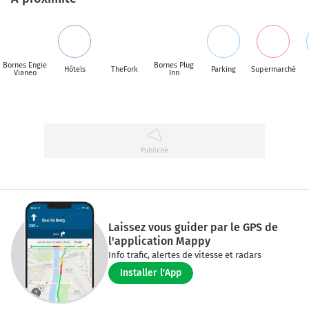
Bornes Engie
Bornes Plug
Hôtels
TheFork
Parking
Supermarché
Vianeo
Inn
Laissez vous guider par le GPS de
l'application Mappy
Info trafic, alertes de vitesse et radars
Installer l'App