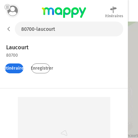
Itinéraires
Mappy
Laucourt
80700
Itinéraires
Enregistrer