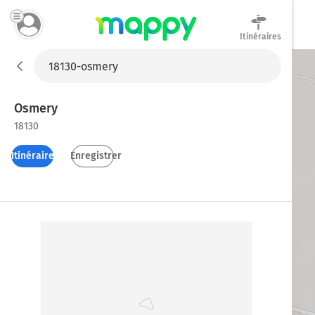
Itinéraires
Mappy
Osmery
18130
Itinéraires
Enregistrer