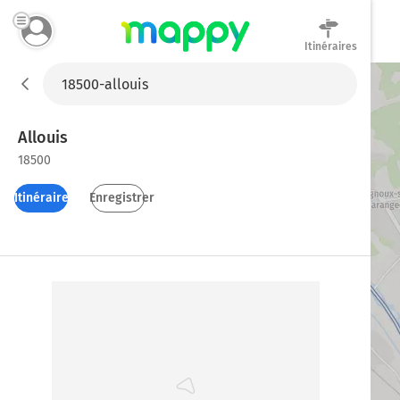
Itinéraires
Mappy
Allouis
18500
Itinéraires
Enregistrer