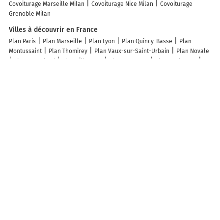
Covoiturage Marseille Milan
Covoiturage Nice Milan
Covoiturage
Grenoble Milan
Villes à découvrir en France
Plan Paris
Plan Marseille
Plan Lyon
Plan Quincy-Basse
Plan
Montussaint
Plan Thomirey
Plan Vaux-sur-Saint-Urbain
Plan Novale
Plan Montclard
Plan Villecourt
Plan Montreux
Plan Avelesges
Plan Dommartin-lès-Vallois
Plan Bussy-la-Pesle
Plan Mercey
Plan
Châtel-de-Joux
Plan Fontaine-lès-Cappy
Plan Creveney
Plan
Regnéville-sur-Meuse
Plan Maucourt-sur-Orne
Plan Vannaire
Plan
Pouliacq
Plan Chambroncourt
Plan Barbachen
Plan Cubiérettes
Plan La Villedieu
Plan Battenans-les-Mines
Plan Signac
Plan Billecul
Plan Cierges-sous-Montfaucon
Plan Juilly
Plan Maison-des-Champs
Plan Ortillon
Plan Changy
Plan Créot
Plan Pianello
Plan Saint-
Léger
Plan Organ
Plan Le Mont-Dieu
Plan Morganx
Plan Herblay-
sur-Seine
Plan Chevilly-Larue
Plan Morne-à-l'Eau
Plan La
Rochefoucauld-en-Angoumois
Plan Venarey-les-Laumes
Plan Sainte-
Florine
Plan Reignac
Plan La Chapelle du Lou du Lac
Plan Chassy
Plan Thuès-Entre-Valls
Lieux à découvrir à Rosazia
Mairie - Rosazia
Église
Cimetière De Rosazia
Cimetière De Rosazia
Pinelli Mathieu
Nivaggioli Alain