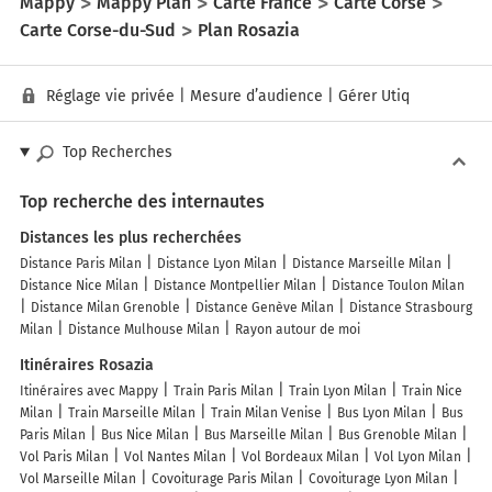
Mappy
Mappy Plan
Carte France
Carte Corse
Carte Corse-du-Sud
Plan Rosazia
Réglage vie privée
|
Mesure d’audience
|
Gérer Utiq
Top Recherches
Top recherche des internautes
Distances les plus recherchées
Distance Paris Milan
Distance Lyon Milan
Distance Marseille Milan
Distance Nice Milan
Distance Montpellier Milan
Distance Toulon Milan
Distance Milan Grenoble
Distance Genève Milan
Distance Strasbourg
Milan
Distance Mulhouse Milan
Rayon autour de moi
Itinéraires Rosazia
Itinéraires avec Mappy
Train Paris Milan
Train Lyon Milan
Train Nice
Milan
Train Marseille Milan
Train Milan Venise
Bus Lyon Milan
Bus
Paris Milan
Bus Nice Milan
Bus Marseille Milan
Bus Grenoble Milan
Vol Paris Milan
Vol Nantes Milan
Vol Bordeaux Milan
Vol Lyon Milan
Vol Marseille Milan
Covoiturage Paris Milan
Covoiturage Lyon Milan