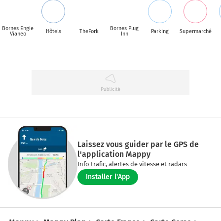
Bornes Engie
Bornes Plug
Hôtels
TheFork
Parking
Supermarché
Vianeo
Inn
Laissez vous guider par le GPS de
l'application Mappy
Info trafic, alertes de vitesse et radars
Installer l'App