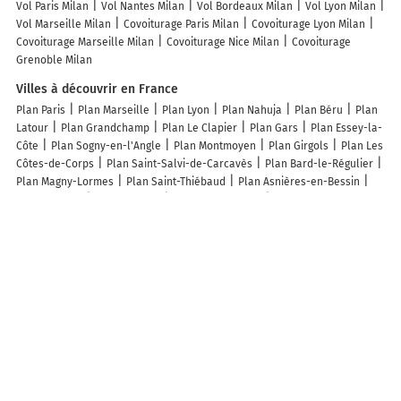
Vol Paris Milan
Vol Nantes Milan
Vol Bordeaux Milan
Vol Lyon Milan
Vol Marseille Milan
Covoiturage Paris Milan
Covoiturage Lyon Milan
Covoiturage Marseille Milan
Covoiturage Nice Milan
Covoiturage
Grenoble Milan
Villes à découvrir en France
Plan Paris
Plan Marseille
Plan Lyon
Plan Nahuja
Plan Béru
Plan
Latour
Plan Grandchamp
Plan Le Clapier
Plan Gars
Plan Essey-la-
Côte
Plan Sogny-en-l'Angle
Plan Montmoyen
Plan Girgols
Plan Les
Côtes-de-Corps
Plan Saint-Salvi-de-Carcavès
Plan Bard-le-Régulier
Plan Magny-Lormes
Plan Saint-Thiébaud
Plan Asnières-en-Bessin
Plan Courteix
Plan Étormay
Plan Bonnemazon
Plan Cussey-sur-Lison
Plan Brouillet
Plan Serruelles
Plan Torsiac
Plan Bellenod-sur-
Seine
Plan Rancourt
Plan Casevecchie
Plan Escardes
Plan Thilleux
Plan La Mazière-aux-Bons-Hommes
Plan Saint-Jean-Poudge
Plan
Scata
Plan Tessé-Froulay
Plan Médière
Plan La Vicogne
Plan
Boissy-en-Drouais
Plan Vereux
Plan Bosc-Bérenger
Plan Ternay
Plan Rétonval
Plan Dirol
Plan Pierreville
Plan Beaufort-en-Argonne
Plan Conteville-en-Ternois
Plan Rupt-devant-Saint-Mihiel
Plan Tailly
Plan Marly
Plan Bosmoreau-les-Mines
Plan Nargis
Plan Saint-
Beauzire
Plan Bondaroy
Lieux à découvrir à Salice