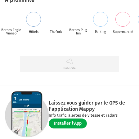
Bornes Engie
Bornes Plug
Hôtels
TheFork
Parking
Supermarché
Vianeo
Inn
Laissez vous guider par le GPS de
l'application Mappy
Info trafic, alertes de vitesse et radars
Installer l'App