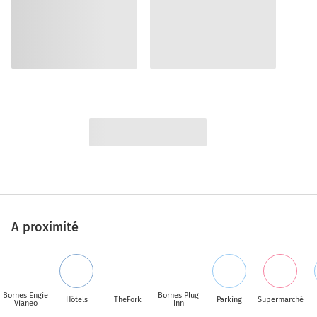
A proximité
Bornes Engie
Bornes Plug
Hôtels
TheFork
Parking
Supermarché
Vianeo
Inn