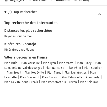
Top Recherches
Top recherche des internautes
Distances les plus recherchées
Rayon autour de moi
Itinéraires Giocatojo
Itinéraires avec Mappy
Villes à découvrir en France
Plan Paris
Plan Marseille
Plan Lyon
Plan Matra
Plan Duzey
Plan
Lamadeleine-Val-des-Anges
Plan Nancuise
Plan Phlin
Plan Saudron
Plan Breuil
Plan Houéville
Plan Turgy
Plan Lignairolles
Plan
Lavillatte
Plan Soncourt
Plan Busson
Plan Estarvielle
Plan Herly
Plan La Ville-sous-Orbais
Plan Rochefort-sur-Brévon
Plan Scieurac-
et-Flourès
Plan Sérempuy
Plan Les Mujouls
Plan Stazzona
Plan
Saint-Pierremont
Plan Williers
Plan Le Fête
Plan Oricourt
Plan
Juilly
Plan Fontaines-Saint-Clair
Plan Vers-sur-Méouge
Plan Châtas
Plan Vianges
Plan Poggio-Marinaccio
Plan Bois-d'Arcy
Plan
Dannemarie
Plan Les Bâties
Plan Orgeval
Plan Chazelles-sur-Albe