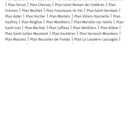
Plan Tarsul
Plan Chervey
Plan Saint-Roman-de-Codières
Plan
Fresnes
Plan Neulles
Plan Fourneaux-le-Val
Plan Saint-Germain
Plan Aizier
Plan Huclier
Plan Montels
Plan Villers-Tournelle
Plan
Vaufrey
Plan Roiglise
Plan Monthiers
Plan Morville-sur-Seille
Plan
Saint-Just
Plan Machiel
Plan Laffaux
Plan Hévilliers
Plan Alièze
Plan Saint-Julien-Maumont
Plan Soulières
Plan Verneuil-Moustiers
Plan Massels
Plan Recoules-de-Fumas
Plan La Louvière-Lauragais
Plan Balacet
Plan Beaufort-Blavincourt
Plan Ports
Plan Saint-Léger-
de-Balson
Plan Ligny-sur-Canche
Plan Cailla
Plan Sistels
Plan
Vellefrie
Plan Mérigon
Plan Monclar-sur-Losse
Plan Vicques
Plan
Pietricaggio
Plan Crevant
Plan Massérac
Plan Dommartin-le-Franc
Lieux à découvrir à Saint-Thibault
Angeline Grégoire
Ophélie Carraud
Direct'Archives
Mairie - Saint-
Thibault
Aire de pique-nique de Saint-Thibaut 2
Le Pont De La
Tranchée De Creusot À St Thibault-En-Auxois
Abbatiale Saint-Thibault
Église
Cimetière De Saint-Thibault
Priory Of Saint-Thibault
Eglise
Saint Thibault
Languereau Denis
Petanque de L Armancon
Burgundy
Discovery
Lechenault Vincent
Les lieux populaires à Saint-Thibault
La Longère des Oies