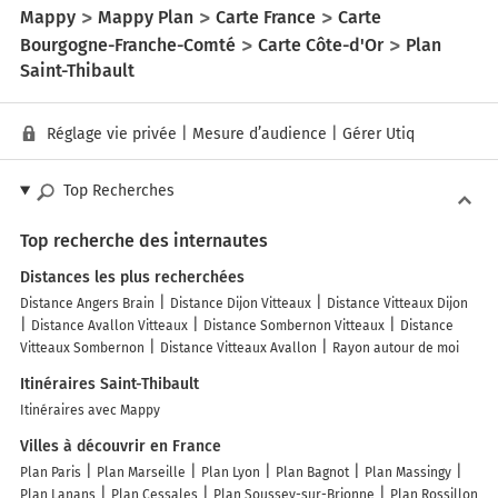
Mappy
Mappy Plan
Carte France
Carte
Bourgogne-Franche-Comté
Carte Côte-d'Or
Plan
Saint-Thibault
Réglage vie privée
|
Mesure d’audience
|
Gérer Utiq
Top Recherches
Top recherche des internautes
Distances les plus recherchées
Distance Angers Brain
Distance Dijon Vitteaux
Distance Vitteaux Dijon
Distance Avallon Vitteaux
Distance Sombernon Vitteaux
Distance
Vitteaux Sombernon
Distance Vitteaux Avallon
Rayon autour de moi
Itinéraires Saint-Thibault
Itinéraires avec Mappy
Villes à découvrir en France
Plan Paris
Plan Marseille
Plan Lyon
Plan Bagnot
Plan Massingy
Plan Lanans
Plan Cessales
Plan Soussey-sur-Brionne
Plan Rossillon