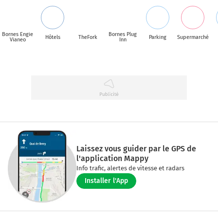
Bornes Engie
Bornes Plug
Hôtels
TheFork
Parking
Supermarché
Vianeo
Inn
Laissez vous guider par le GPS de
l'application Mappy
Info trafic, alertes de vitesse et radars
Installer l'App