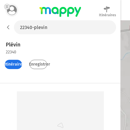
Itinéraires
Mappy
Plévin
22340
Itinéraires
Enregistrer