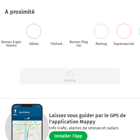
A proximité
Bornes Engie
Bornes Plug
Hôtels
TheFork
Parking
Supermarché
Vianeo
Inn
Laissez vous guider par le GPS de
l'application Mappy
Info trafic, alertes de vitesse et radars
Installer l'App