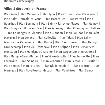
Itinéraires avec Mappy
Villes à découvrir en France
Plan Paris
Plan Marseille
Plan Lyon
Plan Grues
Plan Claveyson
Plan Saint-Germain-et-Mons
Plan Mazerolles
Plan Perrex
Plan
Bourthes
Plan Sommery
Plan Saint-Hilaire-les-Places
Plan Quincy
Plan Dhuys-et-Morin-en-Brie
Plan Palaminy
Plan Channay-sur-Lathan
Plan Coulanges-la-Vineuse
Plan Glandon
Plan Saulnot
Plan Saint-
Maximin
Plan Venaco
Plan Colleville
Plan Talais
Plan Saint-
Maurice-de-Cazevieille
Plan Maillé
Plan Saint-Hernin
Plan Neuvy-
Grandchamp
Plan Vieu-d'Izenave
Plan Reignac
Plan Semoutiers-
Montsaon
Plan Montignac-Charente
Plan Barguelonne-en-Quercy
Plan Marigny-Saint-Marcel
Plan Yèvre-la-Ville
Plan Berneville
Plan
Lérouville
Plan Saint-Fiel
Plan Nébouzat
Plan Bersac-sur-Rivalier
Plan Senots
Plan Férolles
Plan Niederroedern
Plan Ferdrupt
Plan
Maringes
Plan Noyelles-sur-Escaut
Plan Vandières
Plan Saint-
Quentin-en-Tourmont
Plan Craywick
Plan Saint-Palais
Plan L'Orbrie
Plan Mévoisins
Plan Vraiville
Plan Châteney
Plan Vitteaux
Lieux à découvrir à Trédaniel
Commerçants de Trédaniel
Amice Chauffage Maintenance SARL
Garage Pieto
Idylle Coiffure
Gendarmerie Nationale
Astuces
Menuiseries
Delaunay-Bretagne
Abeille Assurances - Trédaniel
AD