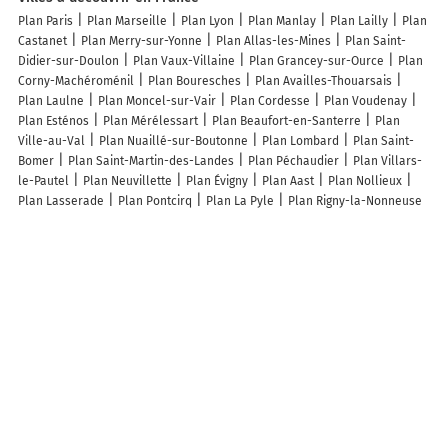
Plan Paris
Plan Marseille
Plan Lyon
Plan Manlay
Plan Lailly
Plan
Castanet
Plan Merry-sur-Yonne
Plan Allas-les-Mines
Plan Saint-
Didier-sur-Doulon
Plan Vaux-Villaine
Plan Grancey-sur-Ource
Plan
Corny-Machéroménil
Plan Bouresches
Plan Availles-Thouarsais
Plan Laulne
Plan Moncel-sur-Vair
Plan Cordesse
Plan Voudenay
Plan Esténos
Plan Mérélessart
Plan Beaufort-en-Santerre
Plan
Ville-au-Val
Plan Nuaillé-sur-Boutonne
Plan Lombard
Plan Saint-
Bomer
Plan Saint-Martin-des-Landes
Plan Péchaudier
Plan Villars-
le-Pautel
Plan Neuvillette
Plan Évigny
Plan Aast
Plan Nollieux
Plan Lasserade
Plan Pontcirq
Plan La Pyle
Plan Rigny-la-Nonneuse
Plan Villaines-les-Prévôtes
Plan Cambayrac
Plan Mazeirat
Plan
Rosières-sur-Barbèche
Plan Bréménil
Plan Brillecourt
Plan
Massoulès
Plan Valle-d'Alesani
Plan Beux
Plan Beaumont-en-Beine
Plan Grandchamp
Plan Saint-Sulpice
Plan Méry-Prémecy
Plan
Massy
Plan Savigny-en-Véron
Plan Oms
Plan Cachen
Lieux à découvrir à Pontours
Mairie - Pontours
Kréayéba Couture
Meca Auto Service 2.0
Monument Aux Morts De Pontours
Église Saint-Martin
Cimetière De
Pontours
Buttini Didier
Amicale de Chasse des Coteaux Beaumontois
en Perigord
Comite Des Fetes Et Des Loisirs De Pontours
Les Cuicuis
Les Pierres
Atelier schneider
Gouyou Beauchamps Georges