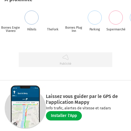
Bornes Engie
Bornes Plug
Hôtels
TheFork
Parking
Supermarché
Vianeo
Inn
Laissez vous guider par le GPS de
l'application Mappy
Info trafic, alertes de vitesse et radars
Installer l'App