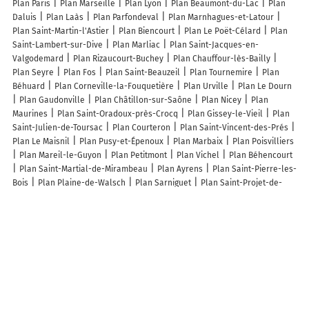
Plan Paris
Plan Marseille
Plan Lyon
Plan Beaumont-du-Lac
Plan
Daluis
Plan Laàs
Plan Parfondeval
Plan Marnhagues-et-Latour
Plan Saint-Martin-l'Astier
Plan Biencourt
Plan Le Poët-Célard
Plan
Saint-Lambert-sur-Dive
Plan Marliac
Plan Saint-Jacques-en-
Valgodemard
Plan Rizaucourt-Buchey
Plan Chauffour-lès-Bailly
Plan Seyre
Plan Fos
Plan Saint-Beauzeil
Plan Tournemire
Plan
Béhuard
Plan Corneville-la-Fouquetière
Plan Urville
Plan Le Dourn
Plan Gaudonville
Plan Châtillon-sur-Saône
Plan Nicey
Plan
Maurines
Plan Saint-Oradoux-près-Crocq
Plan Gissey-le-Vieil
Plan
Saint-Julien-de-Toursac
Plan Courteron
Plan Saint-Vincent-des-Prés
Plan Le Maisnil
Plan Pusy-et-Épenoux
Plan Marbaix
Plan Poisvilliers
Plan Mareil-le-Guyon
Plan Petitmont
Plan Vichel
Plan Béhencourt
Plan Saint-Martial-de-Mirambeau
Plan Ayrens
Plan Saint-Pierre-les-
Bois
Plan Plaine-de-Walsch
Plan Sarniguet
Plan Saint-Projet-de-
Salers
Plan Sauvagny
Plan Elzange
Plan Felluns
Plan Plouescat
Plan Bellou-en-Houlme
Plan Falletans
Lieux à découvrir à Monsaguel
Revienvit
Sena Christophe
Mairie - Monsaguel
Quibel Père Et Fils
SARL
Transports Goin
Diane Liénasson Vétérinaire Equin Canin
Prevost Barthélemy
La Donzelle
Église Notre-Dame-De-l'Assomption
Cimetière De Monsaguel
Cimetière De Monsaguel
Manoir De
L'Aubespin
Despoux SARL
Idées De Rénovation
Piessen Paul