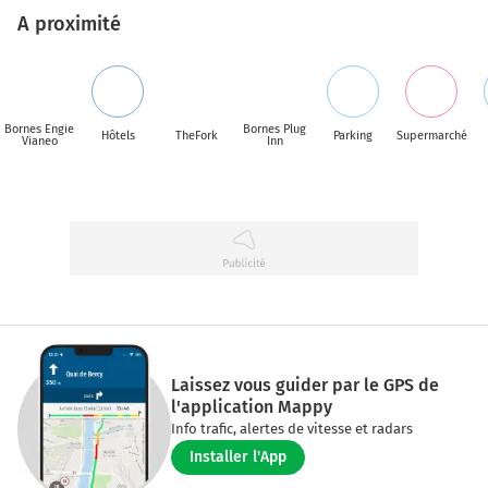
A proximité
Bornes Engie
Bornes Plug
Hôtels
TheFork
Parking
Supermarché
Vianeo
Inn
Laissez vous guider par le GPS de
l'application Mappy
Info trafic, alertes de vitesse et radars
Installer l'App