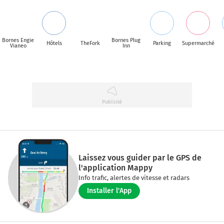
Bornes Engie
Bornes Plug
Hôtels
TheFork
Parking
Supermarché
Vianeo
Inn
Laissez vous guider par le GPS de
l'application Mappy
Info trafic, alertes de vitesse et radars
Installer l'App