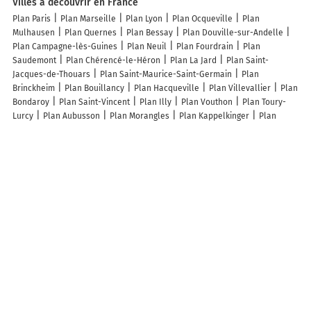
Villes à découvrir en France
Plan Paris
Plan Marseille
Plan Lyon
Plan Ocqueville
Plan
Mulhausen
Plan Quernes
Plan Bessay
Plan Douville-sur-Andelle
Plan Campagne-lès-Guines
Plan Neuil
Plan Fourdrain
Plan
Saudemont
Plan Chérencé-le-Héron
Plan La Jard
Plan Saint-
Jacques-de-Thouars
Plan Saint-Maurice-Saint-Germain
Plan
Brinckheim
Plan Bouillancy
Plan Hacqueville
Plan Villevallier
Plan
Bondaroy
Plan Saint-Vincent
Plan Illy
Plan Vouthon
Plan Toury-
Lurcy
Plan Aubusson
Plan Morangles
Plan Kappelkinger
Plan
Borne
Plan Serain
Plan Bréchaumont
Plan Tannois
Plan Le
Châtellier
Plan Saint-Aubin
Plan Sailly
Plan Mauremont
Plan
Fléville-Lixières
Plan Chérisy
Plan La Nocle-Maulaix
Plan Saint-
Jean-Pierre-Fixte
Plan Amance
Plan Urgosse
Plan Talus-Saint-Prix
Plan Rouvres-les-Bois
Plan Saint-Hilaire
Plan Layrac-sur-Tarn
Plan
Puxieux
Plan Sons-et-Ronchères
Plan Fluquières
Plan Hécourt
Plan Fleurieux-sur-l'Arbresle
Plan Saint-Paul-sur-Ubaye
Plan Droupt-
Sainte-Marie
Lieux à découvrir à Noël-Cerneux
Dromard Sarl
Db Soudure
Hélène Coiffeuse
Mairie - Noël-Cerneux
Garage Guillemin
Salaisons Bouheret
Cimetière
Église Saint-Claude
Cimetière De Noël-Cerneux
Terrain de Football
Salle des Fêtes
Terrain de football
les Cacous
Eurl La Fruitiere De Noel Cerneux-Le B