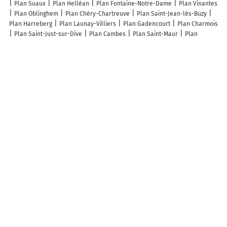
Plan Suaux
Plan Helléan
Plan Fontaine-Notre-Dame
Plan Vinantes
Plan Oblinghem
Plan Chéry-Chartreuve
Plan Saint-Jean-lès-Buzy
Plan Harreberg
Plan Launay-Villiers
Plan Gadencourt
Plan Charmois
Plan Saint-Just-sur-Dive
Plan Cambes
Plan Saint-Maur
Plan
Franken
Plan Rotherens
Plan Froideterre
Plan Champmotteux
Plan Fluy
Plan Fleurat
Plan Dommartin-sur-Vraine
Plan Ouzouer-
des-Champs
Plan Sénéchas
Plan Pouligny-Saint-Martin
Plan
Fouilloy
Plan Cazeaux-de-Larboust
Plan Saint-Géron
Plan Clomot
Plan Beutal
Plan Saint-Jean-de-Livet
Plan Ramburelles
Plan Érin
Plan Puihardy
Plan Coulaures
Plan Arc-sous-Cicon
Plan La Tagnière
Lieux à découvrir à Saint-Aubin-d'Appenai
Rombault Xavier
Mairie - Saint-Aubin-d'Appenai
Lefort Anthony
Église Saint-Aubin-d'Appenai
Cimetière De Saint-Aubin-d'Appenai
Terrain de Pétanque
LF Rénovation SARL
Manoir de Rouillé
Terrain
de pétanque
Club Canin Du Perche
Club Du Sourire
Au Chevet De La
Musique
Vega Deco
Mallet David
Leconte Michèle
Basnier Fabrice
A découvrir autour de Saint-Aubin-d'Appenai
Sarthe
Info-trafic en France
Info trafic