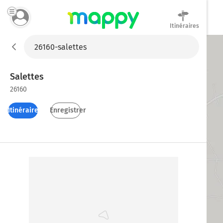
Itinéraires
Mappy
Salettes
26160
Itinéraires
Enregistrer