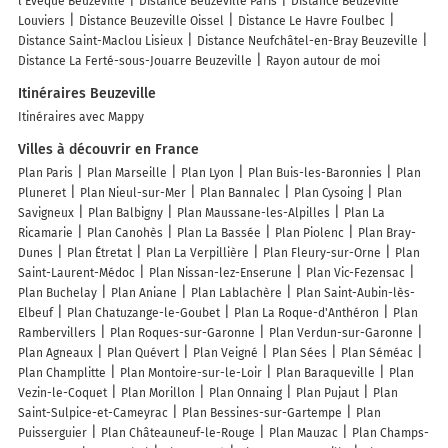
l'Évêque Beuzeville
Distance Beuzeville Paris
Distance Beuzeville
Louviers
Distance Beuzeville Oissel
Distance Le Havre Foulbec
Distance Saint-Maclou Lisieux
Distance Neufchâtel-en-Bray Beuzeville
Distance La Ferté-sous-Jouarre Beuzeville
Rayon autour de moi
Itinéraires Beuzeville
Itinéraires avec Mappy
Villes à découvrir en France
Plan Paris
Plan Marseille
Plan Lyon
Plan Buis-les-Baronnies
Plan
Pluneret
Plan Nieul-sur-Mer
Plan Bannalec
Plan Cysoing
Plan
Savigneux
Plan Balbigny
Plan Maussane-les-Alpilles
Plan La
Ricamarie
Plan Canohès
Plan La Bassée
Plan Piolenc
Plan Bray-
Dunes
Plan Étretat
Plan La Verpillière
Plan Fleury-sur-Orne
Plan
Saint-Laurent-Médoc
Plan Nissan-lez-Enserune
Plan Vic-Fezensac
Plan Buchelay
Plan Aniane
Plan Lablachère
Plan Saint-Aubin-lès-
Elbeuf
Plan Chatuzange-le-Goubet
Plan La Roque-d'Anthéron
Plan
Rambervillers
Plan Roques-sur-Garonne
Plan Verdun-sur-Garonne
Plan Agneaux
Plan Quévert
Plan Veigné
Plan Sées
Plan Séméac
Plan Champlitte
Plan Montoire-sur-le-Loir
Plan Baraqueville
Plan
Vezin-le-Coquet
Plan Morillon
Plan Onnaing
Plan Pujaut
Plan
Saint-Sulpice-et-Cameyrac
Plan Bessines-sur-Gartempe
Plan
Puisserguier
Plan Châteauneuf-le-Rouge
Plan Mauzac
Plan Champs-