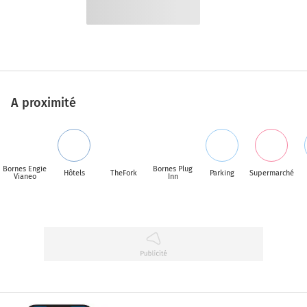
A proximité
Bornes Engie
Bornes Plug
Hôtels
TheFork
Parking
Supermarché
Vianeo
Inn