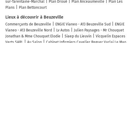
sur-Tarentaine-Marchal
Plan Droué
Plan Anceaumeville
Plan Les
Plans
Plan Bettoncourt
Lieux à découvrir à Beuzeville
Commerçants de Beuzeville
ENGIE Vianeo - A13 Beuzeville Sud
ENGIE
Vianeo - A13 Beuzeville Nord
Lv Autos
Julien Paysages - Mr Chouquet
Jonathan & Mme Chouquet Elodie
Siaep du Lieuvin
Vicquelin Espaces
Verts SARL
Au Salon
Cabinet Infirmiers Cavelier Reguer Varlaj Le Mao
Gatinet-Pillié
Pilatte Alban
Sécuritest Contrôle Technique Automobile
BEUZEVILLE
Le Fournil De Talmelier
Sonance Audition
Atout Poeles
Una Pizza Di Napoli
R&S Garage
Coiff&Co
Pellet Plus
Dheilly
Martial
Amicanin
L'Agence Immobilière
Rats Alexandre Ostéopathe
NewTech Informatique
Atelier Mobile du Pneu
Cédric Lesage BSK
Immobillier
APEF Beuzeville - Aide à domicile, Ménage et Garde
d'enfants Ex Pont Audemer
Au Sens du Bien-Etre avec Magalie
L'atelier
beauté - Jenny & Chloé
Brioche Dorée
Etablissements Julien
L'origan
Les lieux populaires à Beuzeville
Hôtel-Spa-Piscine Le Petit Castel Beuzeville-Honfleur
Relax Hôtel
Beuzeville Honfleur
L'auberge Du Cochon D'or
CENTURY 21 Saint Hélier
grand appartement dans résidence sécurisée
la Tranquilite
L'Opaline, Jolie Maison avec Jardin 6 pers,10km Honfleur, linge et internet
inclus
Gîte des Bois Rimbert
Le Domaine des Volets bleus
Le clos