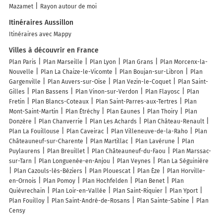
Mazamet
Rayon autour de moi
Itinéraires Aussillon
Itinéraires avec Mappy
Villes à découvrir en France
Plan Paris
Plan Marseille
Plan Lyon
Plan Grans
Plan Morcenx-la-
Nouvelle
Plan La Chaize-le-Vicomte
Plan Boujan-sur-Libron
Plan
Gargenville
Plan Auvers-sur-Oise
Plan Vezin-le-Coquet
Plan Saint-
Gilles
Plan Bassens
Plan Vinon-sur-Verdon
Plan Flayosc
Plan
Fretin
Plan Blancs-Coteaux
Plan Saint-Parres-aux-Tertres
Plan
Mont-Saint-Martin
Plan Étréchy
Plan Eaunes
Plan Thoiry
Plan
Donzère
Plan Chanverrie
Plan Les Achards
Plan Château-Renault
Plan La Fouillouse
Plan Caveirac
Plan Villeneuve-de-la-Raho
Plan
Châteauneuf-sur-Charente
Plan Martillac
Plan Lavérune
Plan
Puylaurens
Plan Breuillet
Plan Châteauneuf-du-Faou
Plan Marssac-
sur-Tarn
Plan Longuenée-en-Anjou
Plan Veynes
Plan La Séguinière
Plan Cazouls-lès-Béziers
Plan Plouescat
Plan Èze
Plan Horville-
en-Ornois
Plan Pomoy
Plan Hochfelden
Plan Benet
Plan
Quiévrechain
Plan Loir-en-Vallée
Plan Saint-Riquier
Plan Yport
Plan Fouilloy
Plan Saint-André-de-Rosans
Plan Sainte-Sabine
Plan
Censy