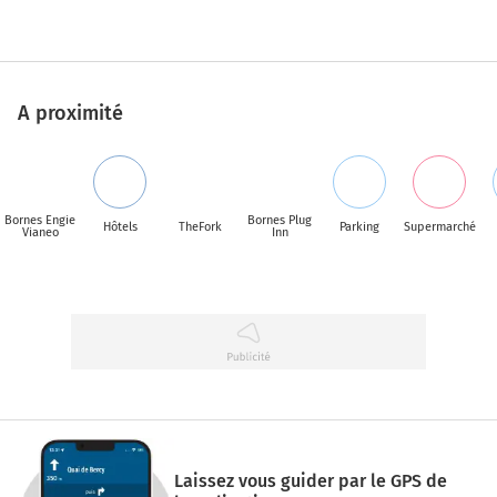
A proximité
Bornes Engie
Bornes Plug
Hôtels
TheFork
Parking
Supermarché
Vianeo
Inn
Laissez vous guider par le GPS de