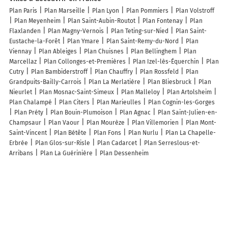
Plan Paris
Plan Marseille
Plan Lyon
Plan Pommiers
Plan Volstroff
Plan Meyenheim
Plan Saint-Aubin-Routot
Plan Fontenay
Plan
Flaxlanden
Plan Magny-Vernois
Plan Teting-sur-Nied
Plan Saint-
Eustache-la-Forêt
Plan Ymare
Plan Saint-Remy-du-Nord
Plan
Viennay
Plan Ableiges
Plan Chuisnes
Plan Bellinghem
Plan
Marcellaz
Plan Collonges-et-Premières
Plan Izel-lès-Équerchin
Plan
Cutry
Plan Bambiderstroff
Plan Chauffry
Plan Rossfeld
Plan
Grandpuits-Bailly-Carrois
Plan La Merlatière
Plan Bliesbruck
Plan
Nieurlet
Plan Mosnac-Saint-Simeux
Plan Malleloy
Plan Artolsheim
Plan Chalampé
Plan Citers
Plan Marieulles
Plan Cognin-les-Gorges
Plan Préty
Plan Bouin-Plumoison
Plan Agnac
Plan Saint-Julien-en-
Champsaur
Plan Vaour
Plan Mourèze
Plan Villemorien
Plan Mont-
Saint-Vincent
Plan Bétête
Plan Fons
Plan Nurlu
Plan La Chapelle-
Erbrée
Plan Glos-sur-Risle
Plan Cadarcet
Plan Serreslous-et-
Arribans
Plan La Guérinière
Plan Dessenheim
Lieux à découvrir à Salerm
Commerçants de Salerm
Saladin Mon Electricien
Adeg Lechner
Volksschule Marbach An Der Donau
Parking Wallfahrtskirche Maria
Taferl
Cimetière De Salerm
Autohaus Böhm Marbach
Nibelungengau
Niederösterreichischer Landeskindergarten
Pfarrkirche Marbach An
Der Donau
Kulturverein L.I.F.E
Raviola Manufaktur
Friedhof -