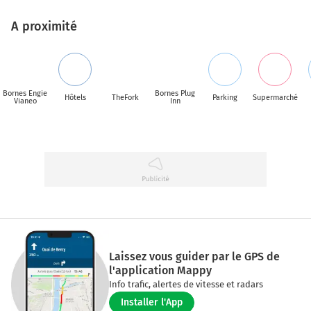
A proximité
Bornes Engie
Bornes Plug
Hôtels
TheFork
Parking
Supermarché
Vianeo
Inn
Laissez vous guider par le GPS de
l'application Mappy
Info trafic, alertes de vitesse et radars
Installer l'App