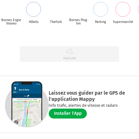
Bornes Engie
Bornes Plug
Hôtels
TheFork
Parking
Supermarché
Vianeo
Inn
Laissez vous guider par le GPS de
l'application Mappy
Info trafic, alertes de vitesse et radars
Installer l'App