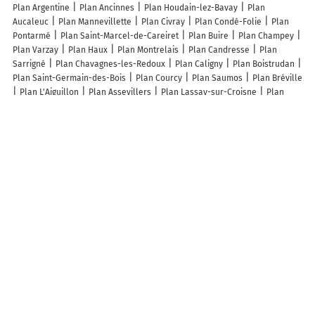
Plan Argentine
Plan Ancinnes
Plan Houdain-lez-Bavay
Plan
Aucaleuc
Plan Mannevillette
Plan Civray
Plan Condé-Folie
Plan
Pontarmé
Plan Saint-Marcel-de-Careiret
Plan Buire
Plan Champey
Plan Varzay
Plan Haux
Plan Montrelais
Plan Candresse
Plan
Sarrigné
Plan Chavagnes-les-Redoux
Plan Caligny
Plan Boistrudan
Plan Saint-Germain-des-Bois
Plan Courcy
Plan Saumos
Plan Bréville
Plan L'Aiguillon
Plan Assevillers
Plan Lassay-sur-Croisne
Plan
Ternant
Plan Palairac
Plan Beaumont
Plan Sénac
Plan Nuisement-
sur-Coole
Plan Compolibat
Plan Clerlande
Plan Saint-Martin-
d'Heuille
Plan Beauvoir
Plan Thianges
Plan Bonne
Plan Bellaing
Lieux à découvrir à Bambiderstroff
Commerçants de Bambiderstroff
Freres Beurton SARL
Les Yeux
Papillons
SEO Référencement Naturel
Atelier Corfdir
Mairie -
Bambiderstroff
Pizzeria Du Village
Église Saint-Félix-De-Nôle
Cimetière De Bambiderstroff
Aire de Jeux de Quilles
Complexe Sportif
Foyer Socio-Culturel
Piste de Motocross
Piste d'Ulm
Arbo'max
Ecole primaire J.P. Albert
Bambi Air Club
Les Produits D'ici
Presto
Fuites
Ecole Maternelle
Friedrich Marie
Francais Laure
D Q C
Bristiel Sylvain
Duthoit Guillaume
Becker Pascal
Spies Cédric
Complexe sportif
Coco's bar
Aire de jeux de quilles
Balioscar
A découvrir autour de Bambiderstroff