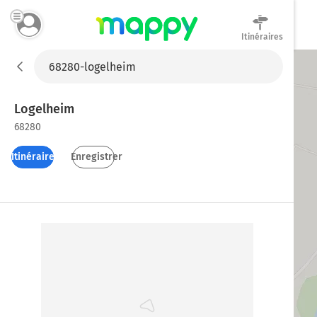
Itinéraires
Mappy
Logelheim
68280
Itinéraires
Enregistrer