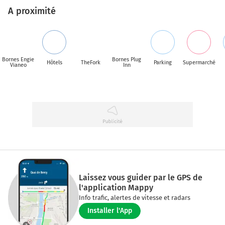
A proximité
Bornes Engie
Bornes Plug
Hôtels
TheFork
Parking
Supermarché
Vianeo
Inn
Laissez vous guider par le GPS de
l'application Mappy
Info trafic, alertes de vitesse et radars
Installer l'App