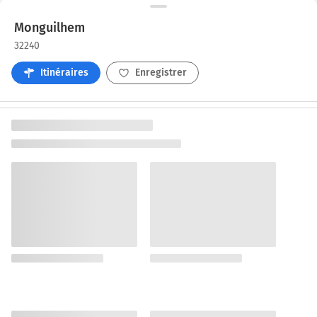
Monguilhem
32240
Itinéraires
Enregistrer