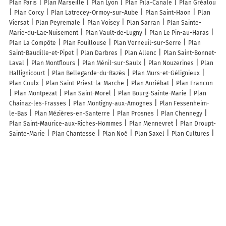
Plan Paris
Plan Marseille
Plan Lyon
Plan Pila-Canale
Plan Gréalou
Plan Corcy
Plan Latrecey-Ormoy-sur-Aube
Plan Saint-Haon
Plan
Viersat
Plan Peyremale
Plan Voisey
Plan Sarran
Plan Sainte-
Marie-du-Lac-Nuisement
Plan Vault-de-Lugny
Plan Le Pin-au-Haras
Plan La Compôte
Plan Fouillouse
Plan Verneuil-sur-Serre
Plan
Saint-Baudille-et-Pipet
Plan Darbres
Plan Allenc
Plan Saint-Bonnet-
Laval
Plan Montflours
Plan Ménil-sur-Saulx
Plan Nouzerines
Plan
Hallignicourt
Plan Bellegarde-du-Razès
Plan Murs-et-Gélignieux
Plan Coulx
Plan Saint-Priest-la-Marche
Plan Auriébat
Plan Francon
Plan Montpezat
Plan Saint-Morel
Plan Bourg-Sainte-Marie
Plan
Chainaz-les-Frasses
Plan Montigny-aux-Amognes
Plan Fessenheim-
le-Bas
Plan Mézières-en-Santerre
Plan Prosnes
Plan Chennegy
Plan Saint-Maurice-aux-Riches-Hommes
Plan Mennevret
Plan Droupt-
Sainte-Marie
Plan Chantesse
Plan Noé
Plan Saxel
Plan Cultures
Plan Saint-Méry
Plan Margny-aux-Cerises
Plan Saint-Céols
Plan La
Roche-Vineuse
Plan Thouarsais-Bouildroux
Lieux à découvrir à Monguilhem
Zuccheri Chabanne Christine
Mairie - Monguilhem
C.A.T. L'Essor Centre
d'Aide par le Travail
Bortolaso Joëlle
C.A.T. L'Essor Centre d'Aide par le
Travail
Jftp Construction
Aux delices de krikri
La Petite Pension Dans
La Prairie Pension Canine
Job Thierry
Église Saint-Pierre De
Monguilhem
Cimetière De Monguilhem
Arènes
Salle des Fêtes