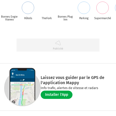
Bornes Engie
Bornes Plug
Hôtels
TheFork
Parking
Supermarché
Vianeo
Inn
Laissez vous guider par le GPS de
l'application Mappy
Info trafic, alertes de vitesse et radars
Installer l'App