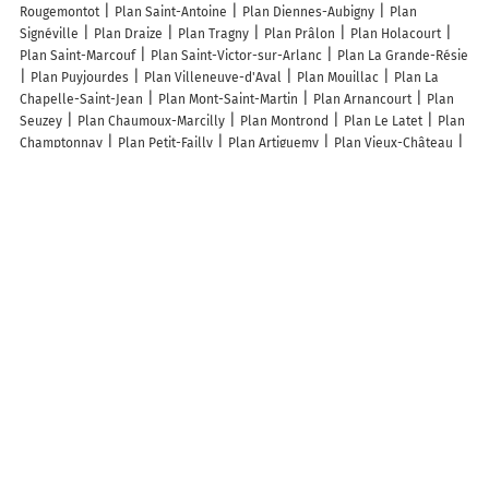
Rougemontot
Plan Saint-Antoine
Plan Diennes-Aubigny
Plan
Signéville
Plan Draize
Plan Tragny
Plan Prâlon
Plan Holacourt
Plan Saint-Marcouf
Plan Saint-Victor-sur-Arlanc
Plan La Grande-Résie
Plan Puyjourdes
Plan Villeneuve-d'Aval
Plan Mouillac
Plan La
Chapelle-Saint-Jean
Plan Mont-Saint-Martin
Plan Arnancourt
Plan
Seuzey
Plan Chaumoux-Marcilly
Plan Montrond
Plan Le Latet
Plan
Champtonnay
Plan Petit-Failly
Plan Artiguemy
Plan Vieux-Château
Plan Poupas
Plan Bouzin
Plan Nantois
Plan Saint-Léger-lès-Authie
Plan Boubers-lès-Hesmond
Plan La Petite-Fosse
Plan Thoires
Plan
Villemur
Plan Charency
Plan Mont-Ormel
Plan Niort-de-Sault
Plan
Sabarros
Plan Halloville
Plan Raillimont
Plan Macogny
Plan
Lorient
Plan Évron
Plan Phalempin
Plan Suisse
Plan Aiguefonde
Plan Quillebeuf-sur-Seine
Plan Bragayrac
Plan La Chapelle-sous-
Brancion
Lieux à découvrir à Sainte-Aurence-Cazaux
Chifflet Bastien
Mairie - Sainte-Aurence-Cazaux
Atelier de Pub -
Rançon Marie-Noëlle
Cimetière De Sainte-Aurence-Cazaux
Boutillon
Rémi
La Fusion
Theaux
Ferme du Capitani
Europe Ruris
Auto
Rogise
Abvndantia Terra
A découvrir autour de Sainte-Aurence-Cazaux
Dubarry
Montpellier
Lassalle
En Bière
Lac de Mielan
Le