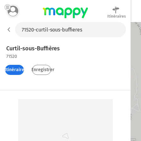
Itinéraires
Mappy
Curtil-sous-Buffières
71520
Itinéraires
Enregistrer