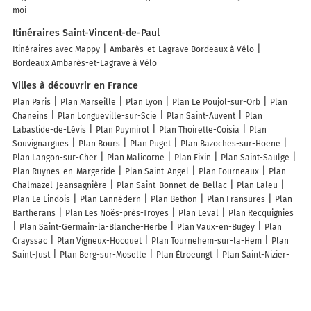
moi
Itinéraires Saint-Vincent-de-Paul
Itinéraires avec Mappy
Ambarès-et-Lagrave Bordeaux à Vélo
Bordeaux Ambarès-et-Lagrave à Vélo
Villes à découvrir en France
Plan Paris
Plan Marseille
Plan Lyon
Plan Le Poujol-sur-Orb
Plan
Chaneins
Plan Longueville-sur-Scie
Plan Saint-Auvent
Plan
Labastide-de-Lévis
Plan Puymirol
Plan Thoirette-Coisia
Plan
Souvignargues
Plan Bours
Plan Puget
Plan Bazoches-sur-Hoëne
Plan Langon-sur-Cher
Plan Malicorne
Plan Fixin
Plan Saint-Saulge
Plan Ruynes-en-Margeride
Plan Saint-Angel
Plan Fourneaux
Plan
Chalmazel-Jeansagnière
Plan Saint-Bonnet-de-Bellac
Plan Laleu
Plan Le Lindois
Plan Lannédern
Plan Bethon
Plan Fransures
Plan
Bartherans
Plan Les Noës-près-Troyes
Plan Leval
Plan Recquignies
Plan Saint-Germain-la-Blanche-Herbe
Plan Vaux-en-Bugey
Plan
Crayssac
Plan Vigneux-Hocquet
Plan Tournehem-sur-la-Hem
Plan
Saint-Just
Plan Berg-sur-Moselle
Plan Étroeungt
Plan Saint-Nizier-
du-Moucherotte
Plan Mirmande
Plan Saint-Vincent-du-Lorouër
Plan
Martinet
Plan Revest-du-Bion
Plan Billy-sur-Aisne
Plan Saint-
Blimont
Plan Moulay
Plan Saint-Michel-d'Euzet
Plan Yssandon
Plan Santans
Plan Glénouze
Plan Calmont