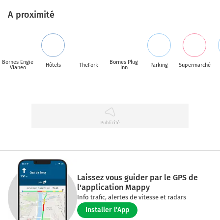
A proximité
Bornes Engie
Bornes Plug
Hôtels
TheFork
Parking
Supermarché
Vianeo
Inn
Laissez vous guider par le GPS de
l'application Mappy
Info trafic, alertes de vitesse et radars
Installer l'App