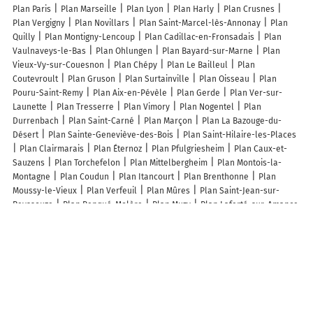
Plan Paris
Plan Marseille
Plan Lyon
Plan Harly
Plan Crusnes
Plan Vergigny
Plan Novillars
Plan Saint-Marcel-lès-Annonay
Plan
Quilly
Plan Montigny-Lencoup
Plan Cadillac-en-Fronsadais
Plan
Vaulnaveys-le-Bas
Plan Ohlungen
Plan Bayard-sur-Marne
Plan
Vieux-Vy-sur-Couesnon
Plan Chépy
Plan Le Bailleul
Plan
Coutevroult
Plan Gruson
Plan Surtainville
Plan Oisseau
Plan
Pouru-Saint-Remy
Plan Aix-en-Pévèle
Plan Gerde
Plan Ver-sur-
Launette
Plan Tresserre
Plan Vimory
Plan Nogentel
Plan
Durrenbach
Plan Saint-Carné
Plan Marçon
Plan La Bazouge-du-
Désert
Plan Sainte-Geneviève-des-Bois
Plan Saint-Hilaire-les-Places
Plan Clairmarais
Plan Éternoz
Plan Pfulgriesheim
Plan Caux-et-
Sauzens
Plan Torchefelon
Plan Mittelbergheim
Plan Montois-la-
Montagne
Plan Coudun
Plan Itancourt
Plan Brenthonne
Plan
Moussy-le-Vieux
Plan Verfeuil
Plan Mûres
Plan Saint-Jean-sur-
Reyssouze
Plan Benqué-Molère
Plan Muzy
Plan Laferté-sur-Amance
Plan Narbief
Plan Villandry
Lieux à découvrir à Chasné-sur-Illet
Commerçants de Chasné-sur-Illet
Patrick Play Naturopathe
La Mie
Goby
le Chasne
Le Milouin - Gîtes de France
Allot Plomberie
Laura
Lefebvre
Côté Court
Ap Energies SARL
Nathalie Patry
Votre Marché
de Chasné
L'Atelier du Temps
Collin Marc
Sur Le Chemin
Morizet