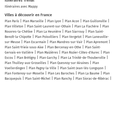
Itinéraires Trenal
Itinéraires avec Mappy
Villes à découvrir en France
Plan Paris
Plan Marseille
Plan Lyon
Plan Acon
Plan Guillonville
Plan Villeton
Plan Saint-Laurent-sur-Othain
Plan La Flachère
Plan
Rouvres-la-Chétive
Plan La Heunière
Plan Siarrouy
Plan Saint-
Benoît-la-Chipotte
Plan Poisvilliers
Plan Vergetot
Plan Laneuville-
sur-Meuse
Plan Escarmain
Plan Mandres-sur-Vair
Plan Apremont
Plan Saint-Yrieix-sous-Aixe
Plan Bercenay-en-Othe
Plan Saint-
Gervais-en-Vallière
Plan Maizières
Plan Rozier-Côtes-d'Aurec
Plan
Escou
Plan Brétigny
Plan Garchy
Plan La Trinité-de-Thouberville
Plan Thuilley-aux-Groseilles
Plan Quesnoy-sur-Airaines
Plan
Voellerdingen
Plan Pagny-la-Ville
Plan Saint-Jean-lès-Longuyon
Plan Fontenoy-sur-Moselle
Plan Les Baroches
Plan La Baume
Plan
Bacquepuis
Plan Saint-Michel
Plan Ranchy
Plan Siorac-de-Ribérac
Plan Maennolsheim
Plan Poudenx
Plan Glaignes
Plan Saint-Bonnet-
le-Chastel
Plan Gourbera
Plan Villespassans
Plan Florémont
Plan
Sortosville-en-Beaumont
Plan Puiselet-le-Marais
Plan Châtenay
Plan Varennes-sur-Allier
Plan Sillans-la-Cascade
Plan Isles-les-
Meldeuses
Lieux à découvrir à Trenal