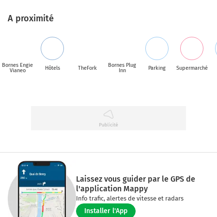
A proximité
Bornes Engie
Bornes Plug
Hôtels
TheFork
Parking
Supermarché
Vianeo
Inn
Laissez vous guider par le GPS de
l'application Mappy
Info trafic, alertes de vitesse et radars
Installer l'App