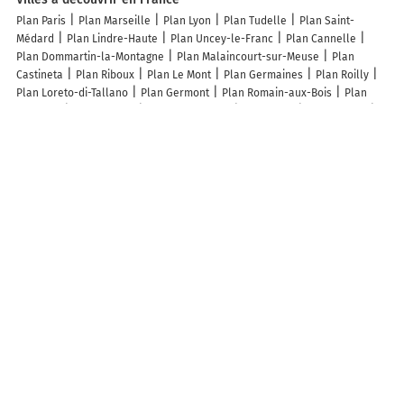
Plan Paris
Plan Marseille
Plan Lyon
Plan Tudelle
Plan Saint-
Médard
Plan Lindre-Haute
Plan Uncey-le-Franc
Plan Cannelle
Plan Dommartin-la-Montagne
Plan Malaincourt-sur-Meuse
Plan
Castineta
Plan Riboux
Plan Le Mont
Plan Germaines
Plan Roilly
Plan Loreto-di-Tallano
Plan Germont
Plan Romain-aux-Bois
Plan
Juillenay
Plan Ossenx
Plan Saint-Léger
Plan Cuisy
Plan Arsans
Plan Sommerance
Plan Chazelles-sur-Albe
Plan Villiers-lès-Aprey
Plan Gée-Rivière
Plan Georfans
Plan Nibles
Plan Paroy-sur-Saulx
Plan Montgradail
Plan Lacapelle-Escroux
Plan Semond
Plan
Rochefourchat
Plan Juvrecourt
Plan Montceaux-Ragny
Plan Bestiac
Plan Dijon
Plan Orléans
Plan Mérignac
Plan Tourcoing
Plan
Cognac
Plan Blanquefort
Plan Fontenay-aux-Roses
Plan Die
Plan
Thury-Harcourt-le-Hom
Plan Condette
Plan Rosières-aux-Salines
Plan Luçay-le-Mâle
Plan Tressange
Plan Neugartheim-Ittlenheim
Plan Saillac
Lieux à découvrir à Coiserette
Vincent SA
Mairie - Coiserette
Canyon de Coiserette
A découvrir autour de Coiserette
Valfin
Les Prés de Valfin
Villard-sur-Bienne
Haut-Crêt
Étables
Valfin Lès Saint-Claude
Forêt du Risoux