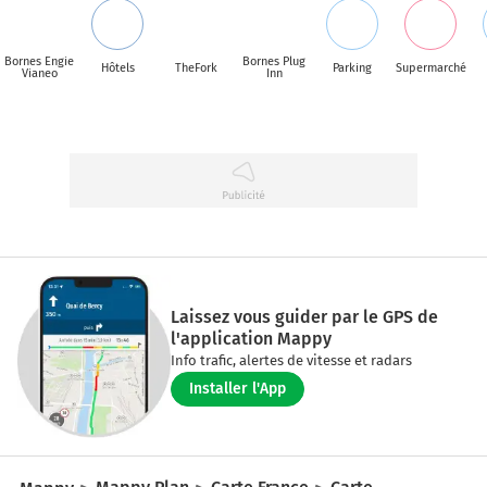
Bornes Engie
Bornes Plug
Hôtels
TheFork
Parking
Supermarché
Vianeo
Inn
Laissez vous guider par le GPS de
l'application Mappy
Info trafic, alertes de vitesse et radars
Installer l'App