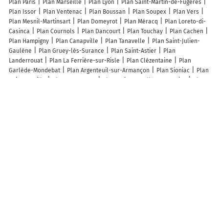
Plan Paris
Plan Marseille
Plan Lyon
Plan Saint-Martin-de-Fugères
Plan Issor
Plan Ventenac
Plan Boussan
Plan Soupex
Plan Vers
Plan Mesnil-Martinsart
Plan Domeyrot
Plan Méracq
Plan Loreto-di-
Casinca
Plan Cournols
Plan Dancourt
Plan Touchay
Plan Cachen
Plan Hampigny
Plan Canapville
Plan Tanavelle
Plan Saint-Julien-
Gaulène
Plan Gruey-lès-Surance
Plan Saint-Astier
Plan
Landerrouat
Plan La Ferrière-sur-Risle
Plan Clézentaine
Plan
Garlède-Mondebat
Plan Argenteuil-sur-Armançon
Plan Sioniac
Plan
Saint-Outrille
Plan Les Arques
Plan Moissac-Vallée-Française
Plan
Montagudet
Plan Épenède
Plan Saint-Martin-l'Astier
Plan Pournoy-
la-Chétive
Plan Appilly
Plan Cures
Plan Houécourt
Plan Monségur
Plan Lignorelles
Plan Voulpaix
Plan Boussac
Plan Schwobsheim
Plan Marsac
Plan Villebazy
Plan Leychert
Plan Les Mées
Plan
Cornimont
Plan Merxheim
Plan Nieul-le-Virouil
Lieux à découvrir à Maray
Stop Nuisibles -3d-
Lambert Christophe
Château de la Plaudière
Lhomme TP
Mairie - Maray
Bucklwehluck'n
Volksschule
Pfarre
Sankt Thomas
Cimetière De Maray
Kindergarten D Marktgemeinde
Sankt Thomas Am Blasenstein
Raiffeisenbank Perg Egen
Kapelle
Heimkehrerkreuz Bezirk Perg
Raiffeisen
Ruine Klingenberg
Puppenhausmuseum
Maray Motoculture
Couleurs et Lumières
Association Poney Passion Centre
Des Boites
Domagala Frères