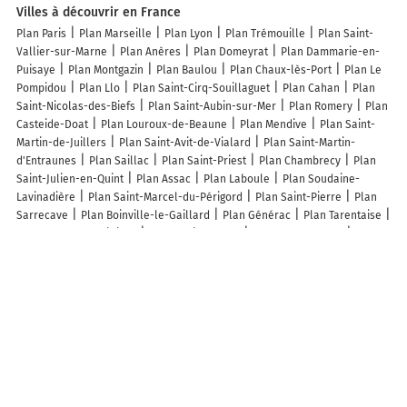
Villes à découvrir en France
Plan Paris
Plan Marseille
Plan Lyon
Plan Trémouille
Plan Saint-
Vallier-sur-Marne
Plan Anères
Plan Domeyrat
Plan Dammarie-en-
Puisaye
Plan Montgazin
Plan Baulou
Plan Chaux-lès-Port
Plan Le
Pompidou
Plan Llo
Plan Saint-Cirq-Souillaguet
Plan Cahan
Plan
Saint-Nicolas-des-Biefs
Plan Saint-Aubin-sur-Mer
Plan Romery
Plan
Casteide-Doat
Plan Louroux-de-Beaune
Plan Mendive
Plan Saint-
Martin-de-Juillers
Plan Saint-Avit-de-Vialard
Plan Saint-Martin-
d'Entraunes
Plan Saillac
Plan Saint-Priest
Plan Chambrecy
Plan
Saint-Julien-en-Quint
Plan Assac
Plan Laboule
Plan Soudaine-
Lavinadière
Plan Saint-Marcel-du-Périgord
Plan Saint-Pierre
Plan
Sarrecave
Plan Boinville-le-Gaillard
Plan Générac
Plan Tarentaise
Plan Taussac-la-Billière
Plan Schillersdorf
Plan Reutenbourg
Plan
Gueutteville-les-Grès
Plan Lannéanou
Plan Seyre
Plan Chevigney-
sur-l'Ognon
Plan Frémécourt
Plan Higuères-Souye
Plan Trégarantec
Plan Parfondru
Plan Espins
Plan Lefaux
Plan Villepreux
Plan
Vieille-Toulouse
Plan Ventalon-en-Cévennes
Lieux à découvrir à Grandcourt
Mairie - Grandcourt
Église
Cimetière
Cimetière Communal
Cimetière de Grandcourt
Road Cemetery
Regina Trench Cemetery
Cimetière De Regina Trench
De L'argillière GAEC
Lambert Josette