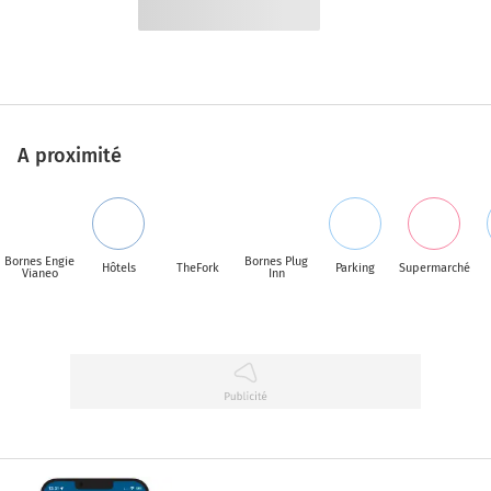
A proximité
Bornes Engie
Bornes Plug
Hôtels
TheFork
Parking
Supermarché
Vianeo
Inn