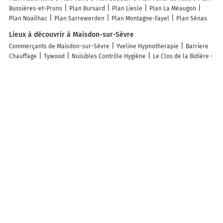
Bussières-et-Pruns
Plan Bursard
Plan Liesle
Plan La Méaugon
Plan Noailhac
Plan Sarrewerden
Plan Montagne-Fayel
Plan Sénas
Lieux à découvrir à Maisdon-sur-Sèvre
Commerçants de Maisdon-sur-Sèvre
Yveline Hypnotherapie
Barriere
Chauffage
Tywood
Nuisibles Contrôle Hygiène
Le Clos de la Bidière -
Gîtes de France
Art Coiff'
Comme Dans Un Fauteuil
Domaine Haute
Févrie
Peres Natacha
Line Deschamps
Sophie Chantraine
Domaine
Des 3 Versants Bretonniére Yves
Dé, Fil et...
Saint Georges
AUGEREAU
Autocars
Bonneaud Stéphane
Carrefour Express
Stéphane Leroy
Paysage
Melinda Coiff'
Au Courant Elec
Gaudron Christian
Soizig Le
Garrec
Hors Champ Photographie
Mairie - Maisdon-sur-Sèvre
Piffeteau Mikaël
Domaine de la Grenaudiere
Brosset
Domaine
Batard Langelier
Domaine de la Pépière
Le Cabinet des Kinés des
Jacinthes
Les lieux populaires à Maisdon-sur-Sèvre
Petite maison avec jacuzzi intérieur
9kms de clisson studio dans petite
ferme bio
Love room
Spa relaxing Maisdon
Spa Maisdon
Secret
garden
Secret Garden 2
Secret garden 3
Logies Starlette
MelleRosePlace bij Roger
Starlette MelleRosePlace bij Cécile
La
maison coup de cœur de Pont Caffino 9 couchages plus 2 sur demande