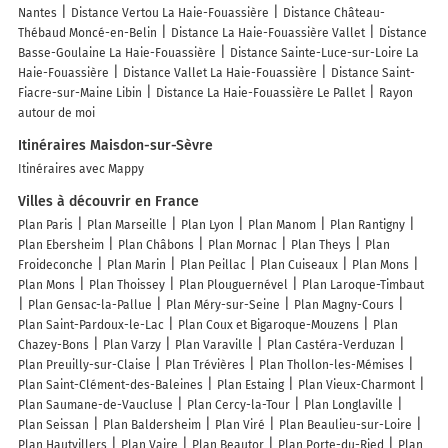
Nantes
Distance Vertou La Haie-Fouassière
Distance Château-
Thébaud Moncé-en-Belin
Distance La Haie-Fouassière Vallet
Distance
Basse-Goulaine La Haie-Fouassière
Distance Sainte-Luce-sur-Loire La
Haie-Fouassière
Distance Vallet La Haie-Fouassière
Distance Saint-
Fiacre-sur-Maine Libin
Distance La Haie-Fouassière Le Pallet
Rayon
autour de moi
Itinéraires Maisdon-sur-Sèvre
Itinéraires avec Mappy
Villes à découvrir en France
Plan Paris
Plan Marseille
Plan Lyon
Plan Manom
Plan Rantigny
Plan Ebersheim
Plan Châbons
Plan Mornac
Plan Theys
Plan
Froideconche
Plan Marin
Plan Peillac
Plan Cuiseaux
Plan Mons
Plan Mons
Plan Thoissey
Plan Plouguernével
Plan Laroque-Timbaut
Plan Gensac-la-Pallue
Plan Méry-sur-Seine
Plan Magny-Cours
Plan Saint-Pardoux-le-Lac
Plan Coux et Bigaroque-Mouzens
Plan
Chazey-Bons
Plan Varzy
Plan Varaville
Plan Castéra-Verduzan
Plan Preuilly-sur-Claise
Plan Trévières
Plan Thollon-les-Mémises
Plan Saint-Clément-des-Baleines
Plan Estaing
Plan Vieux-Charmont
Plan Saumane-de-Vaucluse
Plan Cercy-la-Tour
Plan Longlaville
Plan Seissan
Plan Baldersheim
Plan Viré
Plan Beaulieu-sur-Loire
Plan Hautvillers
Plan Vaire
Plan Beautor
Plan Porte-du-Ried
Plan