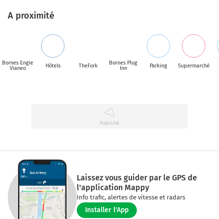
A proximité
Bornes Engie
Bornes Plug
Hôtels
TheFork
Parking
Supermarché
Vianeo
Inn
Laissez vous guider par le GPS de
l'application Mappy
Info trafic, alertes de vitesse et radars
Installer l'App