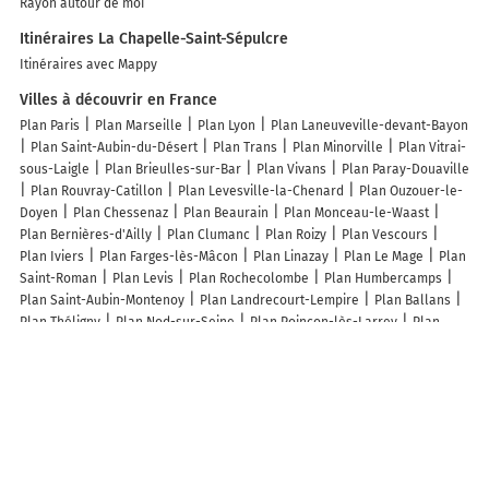
Rayon autour de moi
Itinéraires La Chapelle-Saint-Sépulcre
Itinéraires avec Mappy
Villes à découvrir en France
Plan Paris
Plan Marseille
Plan Lyon
Plan Laneuveville-devant-Bayon
Plan Saint-Aubin-du-Désert
Plan Trans
Plan Minorville
Plan Vitrai-
sous-Laigle
Plan Brieulles-sur-Bar
Plan Vivans
Plan Paray-Douaville
Plan Rouvray-Catillon
Plan Levesville-la-Chenard
Plan Ouzouer-le-
Doyen
Plan Chessenaz
Plan Beaurain
Plan Monceau-le-Waast
Plan Bernières-d'Ailly
Plan Clumanc
Plan Roizy
Plan Vescours
Plan Iviers
Plan Farges-lès-Mâcon
Plan Linazay
Plan Le Mage
Plan
Saint-Roman
Plan Levis
Plan Rochecolombe
Plan Humbercamps
Plan Saint-Aubin-Montenoy
Plan Landrecourt-Lempire
Plan Ballans
Plan Théligny
Plan Nod-sur-Seine
Plan Poinçon-lès-Larrey
Plan
Plessis-Barbuise
Plan Chélan
Plan Fessevillers
Plan Labarthète
Plan Monségur
Plan Sainte-Trie
Plan Greffeil
Plan Plaines-Saint-
Lange
Plan Chassagnes
Plan Rimsdorf
Plan Bernécourt
Plan
Lempzours
Plan Froville
Plan Lizos
Plan Logny-lès-Aubenton
Plan
Couffy
Plan Saint-Maurice-lès-Châteauneuf
Plan Laubrières
Lieux à découvrir à La Chapelle-Saint-Sépulcre